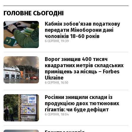
ГОЛОВНЕ СЬОГОДНІ
Кабмін зобовʼязав податкову
передати Міноборони дані
чоловіків 18-60 років
6 СЕРПНЯ, 19:39
Ворог знищив 400 тисяч
квадратних метрів складських
приміщень за місяць – Forbes
Ukraine
6 СЕРПНЯ, 16:50
Росіяни знищили склади із
продукцією двох тютюнових
гігантів: чи буде дефіцит
6 СЕРПНЯ, 18:04