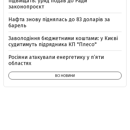
підвищать: уряд подав до Ради
законопроєкт
Нафта знову піднялась до 83 доларів за
барель
Заволодіння бюджетними коштами: у Києві
судитимуть підрядника КП "Плесо"
Росіяни атакували енергетику у пʼяти
областях
ВСІ НОВИНИ