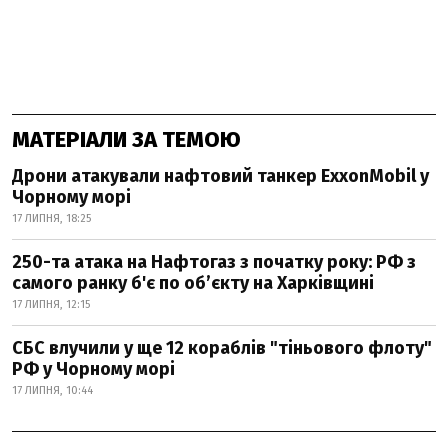
МАТЕРІАЛИ ЗА ТЕМОЮ
Дрони атакували нафтовий танкер ExxonMobil у
Чорному морі
17 ЛИПНЯ, 18:25
250-та атака на Нафтогаз з початку року: РФ з
самого ранку б'є по об’єкту на Харківщині
17 ЛИПНЯ, 12:15
СБС влучили у ще 12 кораблів "тіньового флоту"
РФ у Чорному морі
17 ЛИПНЯ, 10:44