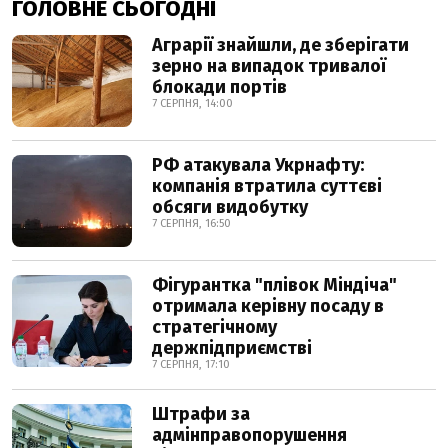
ГОЛОВНЕ СЬОГОДНІ
Аграрії знайшли, де зберігати
зерно на випадок тривалої
блокади портів
7 СЕРПНЯ, 14:00
РФ атакувала Укрнафту:
компанія втратила суттєві
обсяги видобутку
7 СЕРПНЯ, 16:50
Фігурантка "плівок Міндіча"
отримала керівну посаду в
стратегічному
держпідприємстві
7 СЕРПНЯ, 17:10
Штрафи за
адмінправопорушення