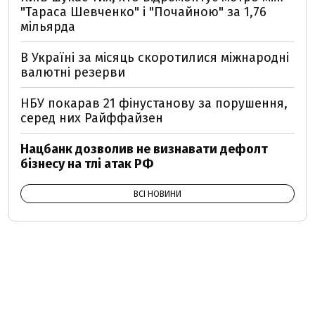
"Тараса Шевченко" і "Почайною" за 1,76
мільярда
В Україні за місяць скоротилися міжнародні
валютні резерви
НБУ покарав 21 фінустанову за порушення,
серед них Райффайзен
Нацбанк дозволив не визнавати дефолт
бізнесу на тлі атак РФ
ВСІ НОВИНИ