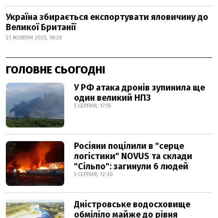
Україна збирається експортувати яловичину до
Великої Британії
21 ЖОВТНЯ 2025, 18:20
ГОЛОВНЕ СЬОГОДНІ
У РФ атака дронів зупинила ще
один великий НПЗ
5 СЕРПНЯ, 17:55
Росіяни поцілили в "серце
логістики" NOVUS та склади
"Сільпо": загинули 6 людей
5 СЕРПНЯ, 12:30
Дністровське водосховище
обміліло майже до рівня