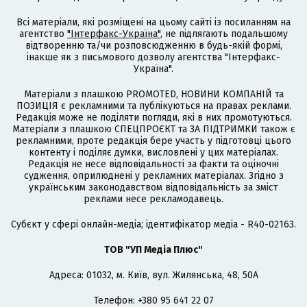
Всі матеріали, які розміщені на цьому сайті із посиланням на
агентство
"Інтерфакс-Україна"
, не підлягають подальшому
відтворенню та/чи розповсюдженню в будь-якій формі,
інакше як з письмового дозволу агентства "Інтерфакс-
Україна".
Матеріали з плашкою PROMOTED, НОВИНИ КОМПАНІЙ та
ПОЗИЦІЯ є рекламними та публікуються на правах реклами.
Редакція може не поділяти погляди, які в них промотуються.
Матеріали з плашкою СПЕЦПРОЄКТ та ЗА ПІДТРИМКИ також є
рекламними, проте редакція бере участь у підготовці цього
контенту і поділяє думки, висловлені у цих матеріалах.
Редакція не несе відповідальності за факти та оціночні
судження, оприлюднені у рекламних матеріалах. Згідно з
українським законодавством відповідальність за зміст
реклами несе рекламодавець.
Cубєкт у сфері онлайн-медіа; ідентифікатор медіа - R40-02163.
ТОВ "УП Медіа Плюс"
Адреса: 01032, м. Київ, вул. Жилянська, 48, 50А
Телефон: +380 95 641 22 07