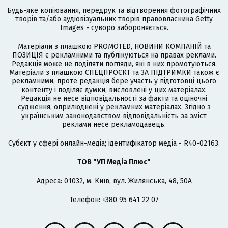
Будь-яке копіювання, передрук та відтворення фотографічних
творів та/або аудіовізуальних творів правовласника Getty
Images - суворо забороняється.
Матеріали з плашкою PROMOTED, НОВИНИ КОМПАНІЙ та
ПОЗИЦІЯ є рекламними та публікуються на правах реклами.
Редакція може не поділяти погляди, які в них промотуються.
Матеріали з плашкою СПЕЦПРОЄКТ та ЗА ПІДТРИМКИ також є
рекламними, проте редакція бере участь у підготовці цього
контенту і поділяє думки, висловлені у цих матеріалах.
Редакція не несе відповідальності за факти та оціночні
судження, оприлюднені у рекламних матеріалах. Згідно з
українським законодавством відповідальність за зміст
реклами несе рекламодавець.
Cубєкт у сфері онлайн-медіа; ідентифікатор медіа - R40-02163.
ТОВ "УП Медіа Плюс"
Адреса: 01032, м. Київ, вул. Жилянська, 48, 50А
Телефон: +380 95 641 22 07