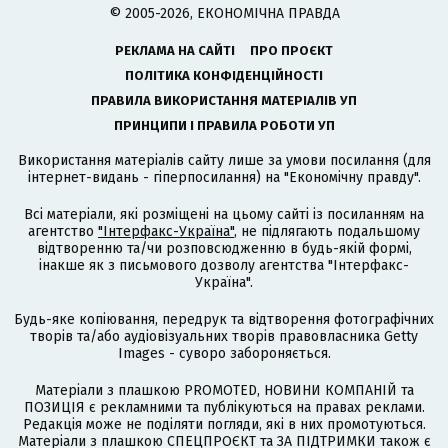
© 2005-2026, ЕКОНОМІЧНА ПРАВДА
РЕКЛАМА НА САЙТІ
ПРО ПРОЄКТ
ПОЛІТИКА КОНФІДЕНЦІЙНОСТІ
ПРАВИЛА ВИКОРИСТАННЯ МАТЕРІАЛІВ УП
ПРИНЦИПИ І ПРАВИЛА РОБОТИ УП
Використання матеріалів сайту лише за умови посилання (для
інтернет-видань - гіперпосилання) на "Економічну правду".
Всі матеріали, які розміщені на цьому сайті із посиланням на
агентство
"Інтерфакс-Україна"
, не підлягають подальшому
відтворенню та/чи розповсюдженню в будь-якій формі,
інакше як з письмового дозволу агентства "Інтерфакс-
Україна".
Будь-яке копіювання, передрук та відтворення фотографічних
творів та/або аудіовізуальних творів правовласника Getty
Images - суворо забороняється.
Матеріали з плашкою PROMOTED, НОВИНИ КОМПАНІЙ та
ПОЗИЦІЯ є рекламними та публікуються на правах реклами.
Редакція може не поділяти погляди, які в них промотуються.
Матеріали з плашкою СПЕЦПРОЄКТ та ЗА ПІДТРИМКИ також є