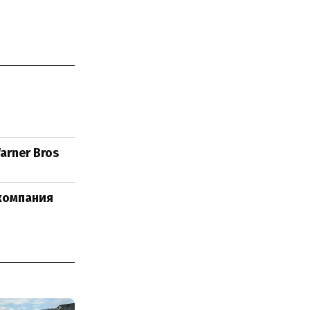
arner Bros
компания