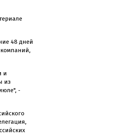
атериале
ние 48 дней
 компаний,
и и
ы из
юле", -
сийского
елегация,
ссийских