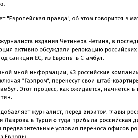
ю.
т "Европейская правда", об этом говорится в м
журналиста издания Четинера Четина, в послед
урция активно обсуждали релокацию российских
од санкции ЕС, из Европы в Стамбул.
нной мной информации, 43 российские компани
включая "Газпром", перенесут свои штаб-квартир
амбул. Этот процесс, как ожидается, начнется в и
етин.
, добавляет журналист, перед визитом главы рос
я Лаврова в Турцию туда прибыла российская д
 предварительные условия переноса офисов ро
з Европы.