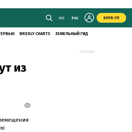
КЛУБ УП
УКР
РОС
ТЕРВЬЮ
WEEKLY CHARTS
ЗЕМЕЛЬНЫЙ ГИД
РЕКЛАМА:
ут из
еремещения
ую