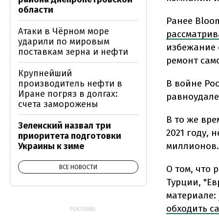
области
Ранее Bloo
Атаки в Чёрном море
рассматрив
ударили по мировым
избежание 
поставкам зерна и нефти
ремонт сам
Крупнейший
В войне Ро
производитель нефти в
Иране погряз в долгах:
равноудале
счета заморожены
В то же вре
Зеленский назвал три
2021 году,
приоритета подготовки
миллионов.
Украины к зиме
О том, что 
ВСЕ НОВОСТИ
Турции, "Е
материале:
обходить с
РЕКЛАМА: