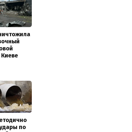
уничтожила
вочный
Новой
 Киеве
методично
 удары по