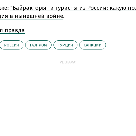
кже:
"Байракторы" и туристы из России: какую п
ция в нынешней войне
.
я правда
РОССИЯ
ГАЗПРОМ
ТУРЦИЯ
САНКЦИИ
РЕКЛАМА: