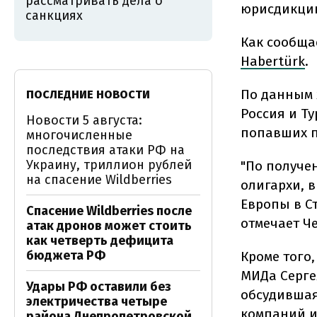
рассматривать дела о
юрисдикци
санкциях
Как сообщае
Habertürk
.
По данным 
ПОСЛЕДНИЕ НОВОСТИ
Россия и Т
Новости 5 августа:
попавших п
многочисленные
последствия атаки РФ на
Украину, триллион рублей
"По получе
на спасение Wildberries
олигархи, 
Европы в Ст
Спасение Wildberries после
отмечает Ч
атак дронов может стоить
как четверть дефицита
бюджета РФ
Кроме того
МИДа Серге
Удары РФ оставили без
обсудившая
электричества четыре
компаний и
района Днепропетровской