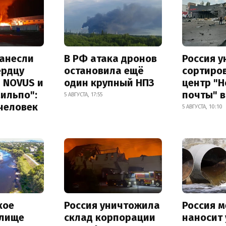
нанесли
В РФ атака дронов
Россия 
ердцу
остановила ещё
сортиро
 NOVUS и
один крупный НПЗ
центр "
ильпо":
почты" в
5 АВГУСТА, 17:55
человек
5 АВГУСТА, 10:10
кое
Россия уничтожила
Россия 
лище
склад корпорации
наносит