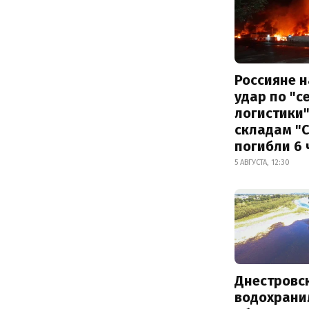
Россияне 
удар по "с
логистики"
складам "С
погибли 6 
5 АВГУСТА, 12:30
Днестровс
водохрани