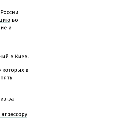
 России
рцию
во
ие и
я
ий в Киев.
о которых в
 пять
 из-за
 агрессору