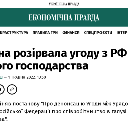
ФРАСТРУКТУРА
ПРАВИЛА ГРИ
ФІНАНСИ
СПЕЦПРОЄКТИ
ІНТЕР
на розірвала угоду з Р
го господарства
ИШ
— 1 ТРАВНЯ 2022, 13:50
йняв постанову "Про денонсацію Угоди між Урядо
осійської Федерації про співробітництво в галуз
а".