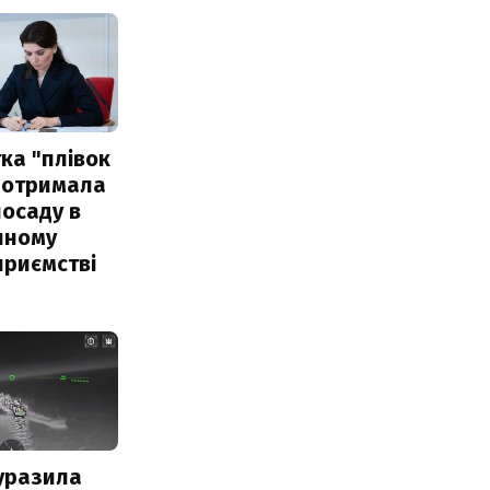
ка "плівок
 отримала
посаду в
чному
приємстві
уразила