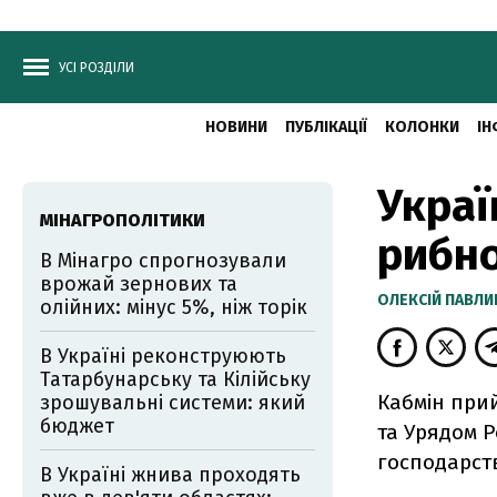
УСІ РОЗДІЛИ
НОВИНИ
ПУБЛІКАЦІЇ
КОЛОНКИ
ІН
Украї
МІНАГРОПОЛІТИКИ
рибно
В Мінагро спрогнозували
врожай зернових та
ОЛЕКСІЙ ПАВЛ
олійних: мінус 5%, ніж торік
В Україні реконструюють
Татарбунарську та Кілійську
Кабмін при
зрошувальні системи: який
бюджет
та Урядом Р
господарств
В Україні жнива проходять