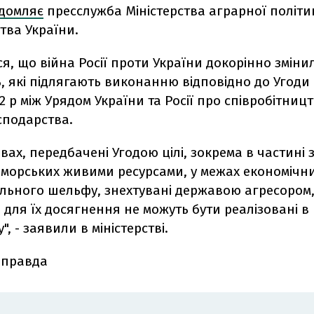
ідомляє
пресслужба Міністерства аграрної політи
тва України.
я, що війна Росії проти України докорінно змінил
, які підлягають виконанню відповідно до Угоди 
2 р між Урядом України та Росії про співробітницт
сподарства.
овах, передбачені Угодою цілі, зокрема в частині з
 морських живими ресурсами, у межах економічни
льного шельфу, знехтувані державою агресором,
 для ïx досягнення не можуть бути реалізовані в
, - заявили в міністерстві.
 правда