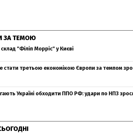
И ЗА ТЕМОЮ
склад "Філіп Морріс" у Києві
е стати третьою економікою Європи за темпом зро
ають Україні обходити ППО РФ: удари по НПЗ зросли
СЬОГОДНІ