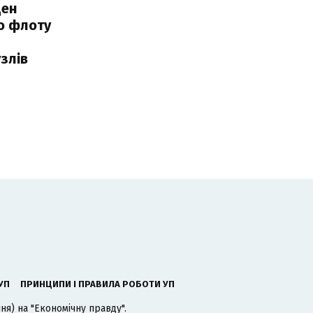
ден
о флоту
злів
УП
ПРИНЦИПИ І ПРАВИЛА РОБОТИ УП
я) на "Економічну правду".