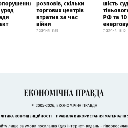
опорушення
розповів, скільки
шість су
 уряд
торгових центрів
тіньовог
ади
втратив за час
РФ та 10
єкт
війни
енергову
7 СЕРПНЯ, 11:56
7 СЕРПНЯ, 18:10
© 2005-2026, ЕКОНОМІЧНА ПРАВДА
ЛІТИКА КОНФІДЕНЦІЙНОСТІ
ПРАВИЛА ВИКОРИСТАННЯ МАТЕРІАЛІВ 
айту лише за умови посилання (для інтернет-видань - гіперпосиланн