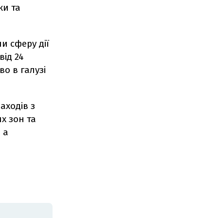
ки та
и сферу дії
від 24
во в галузі
аходів з
х зон та
 а