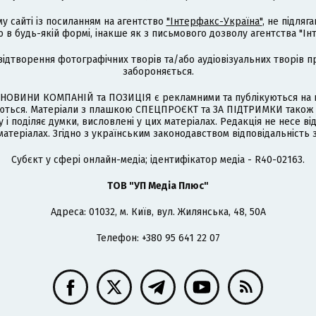
му сайті із посиланням на агентство
"Інтерфакс-Україна"
, не підля
 будь-якій формі, інакше як з письмового дозволу агентства "Ін
відтворення фотографічних творів та/або аудіовізуальних творів п
забороняється.
НОВИНИ КОМПАНІЙ та ПОЗИЦІЯ є рекламними та публікуються на п
туються. Матеріали з плашкою СПЕЦПРОЄКТ та ЗА ПІДТРИМКИ також
 і поділяє думки, висловлені у цих матеріалах. Редакція не несе ві
атеріалах. Згідно з українським законодавством відповідальність 
Cубєкт у сфері онлайн-медіа; ідентифікатор медіа - R40-02163.
ТОВ "УП Медіа Плюс"
Адреса: 01032, м. Київ, вул. Жилянська, 48, 50А
Телефон: +380 95 641 22 07