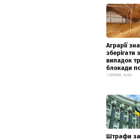
Аграрії зн
зберігати 
випадок т
блокади по
7 СЕРПНЯ, 14:00
Штрафи з