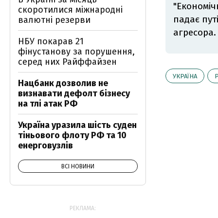
"Економіч
скоротилися міжнародні
падає пут
валютні резерви
агресора
НБУ покарав 21
фінустанову за порушення,
серед них Райффайзен
УКРАЇНА
Нацбанк дозволив не
визнавати дефолт бізнесу
на тлі атак РФ
Україна уразила шість суден
тіньового флоту РФ та 10
енерговузлів
ВСІ НОВИНИ
РЕКЛАМА: