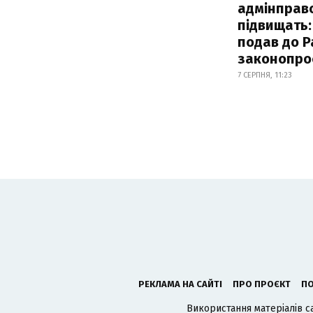
адмінправ
підвищать:
подав до Р
законопро
7 СЕРПНЯ, 11:23
РЕКЛАМА НА САЙТІ
ПРО ПРОЄКТ
ПО
Використання матеріалів с