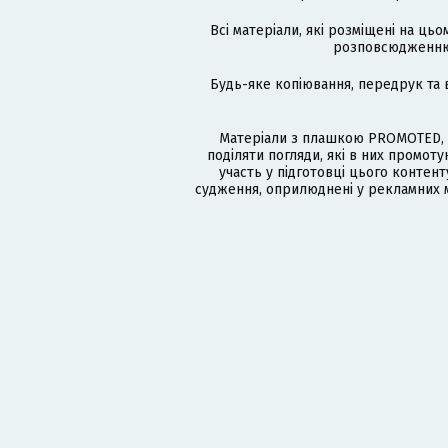
Всі матеріали, які розміщені на цьо
розповсюдженню в
Будь-яке копіювання, передрук та 
Матеріали з плашкою PROMOTED, 
поділяти погляди, які в них промо
участь у підготовці цього контенту
судження, оприлюднені у рекламних м