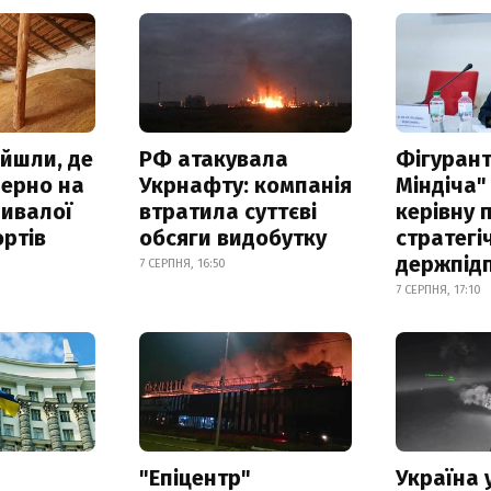
айшли, де
РФ атакувала
Фігурант
зерно на
Укрнафту: компанія
Міндіча"
ривалої
втратила суттєві
керівну 
ртів
обсяги видобутку
стратегі
держпід
7 СЕРПНЯ, 16:50
7 СЕРПНЯ, 17:10
а
"Епіцентр"
Україна 