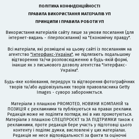
ПОЛІТИКА КОНФІДЕНЦІЙНОСТІ
ПРАВИЛА ВИКОРИСТАННЯ МАТЕРІАЛІВ УП
ПРИНЦИПИ І ПРАВИЛА РОБОТИ УП
Використання матеріалів сайту лише за умови посилання (для
інтернет-видань - гіперпосилання) на "Економічну правду".
Всі матеріали, які розміщені на цьому сайті із посиланням на
агентство
"Інтерфакс-Україна"
, не підлягають подальшому
відтворенню та/чи розповсюдженню в будь-якій формі,
інакше як з письмового дозволу агентства "Інтерфакс-
Україна".
Будь-яке копіювання, передрук та відтворення фотографічних
творів та/або аудіовізуальних творів правовласника Getty
Images - суворо забороняється.
Матеріали з плашкою PROMOTED, НОВИНИ КОМПАНІЙ та
ПОЗИЦІЯ є рекламними та публікуються на правах реклами.
Редакція може не поділяти погляди, які в них промотуються.
Матеріали з плашкою СПЕЦПРОЄКТ та ЗА ПІДТРИМКИ також є
рекламними, проте редакція бере участь у підготовці цього
контенту і поділяє думки, висловлені у цих матеріалах.
Редакція не несе відповідальності за факти та оціночні