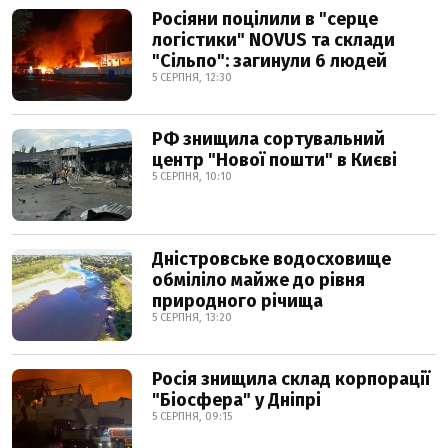
Росіяни поцілили в "серце
логістики" NOVUS та склади
"Сільпо": загинули 6 людей
5 СЕРПНЯ, 12:30
РФ знищила сортувальний
центр "Нової пошти" в Києві
5 СЕРПНЯ, 10:10
Дністровське водосховище
обміліло майже до рівня
природного річища
5 СЕРПНЯ, 13:20
Росія знищила склад корпорації
"Біосфера" у Дніпрі
5 СЕРПНЯ, 09:15