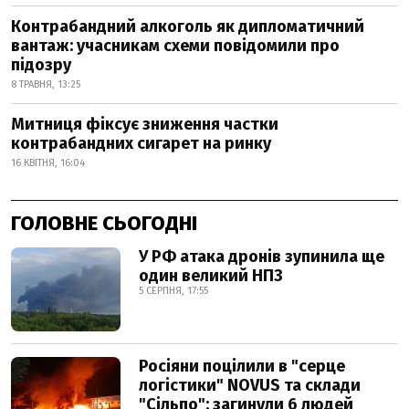
Контрабандний алкоголь як дипломатичний
вантаж: учасникам схеми повідомили про
підозру
8 ТРАВНЯ, 13:25
Митниця фіксує зниження частки
контрабандних сигарет на ринку
16 КВІТНЯ, 16:04
ГОЛОВНЕ СЬОГОДНІ
У РФ атака дронів зупинила ще
один великий НПЗ
5 СЕРПНЯ, 17:55
Росіяни поцілили в "серце
логістики" NOVUS та склади
"Сільпо": загинули 6 людей