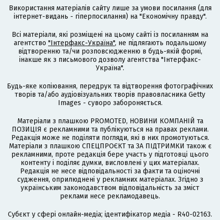
Використання матеріалів сайту лише за умови посилання (для
інтернет-видань - гіперпосилання) на "Економічну правду".
Всі матеріали, які розміщені на цьому сайті із посиланням на
агентство
"Інтерфакс-Україна"
, не підлягають подальшому
відтворенню та/чи розповсюдженню в будь-якій формі,
інакше як з письмового дозволу агентства "Інтерфакс-
Україна".
Будь-яке копіювання, передрук та відтворення фотографічних
творів та/або аудіовізуальних творів правовласника Getty
Images - суворо забороняється.
Матеріали з плашкою PROMOTED, НОВИНИ КОМПАНІЙ та
ПОЗИЦІЯ є рекламними та публікуються на правах реклами.
Редакція може не поділяти погляди, які в них промотуються.
Матеріали з плашкою СПЕЦПРОЄКТ та ЗА ПІДТРИМКИ також є
рекламними, проте редакція бере участь у підготовці цього
контенту і поділяє думки, висловлені у цих матеріалах.
Редакція не несе відповідальності за факти та оціночні
судження, оприлюднені у рекламних матеріалах. Згідно з
українським законодавством відповідальність за зміст
реклами несе рекламодавець.
Cубєкт у сфері онлайн-медіа; ідентифікатор медіа - R40-02163.