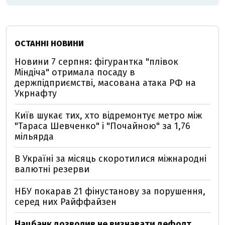
ОСТАННІ НОВИНИ
Новини 7 серпня: фігурантка "плівок
Міндіча" отримала посаду в
держпідприємстві, масована атака РФ на
Укрнафту
Київ шукає тих, хто відремонтує метро між
"Тараса Шевченко" і "Почайною" за 1,76
мільярда
В Україні за місяць скоротилися міжнародні
валютні резерви
НБУ покарав 21 фінустанову за порушення,
серед них Райффайзен
Нацбанк дозволив не визнавати дефолт