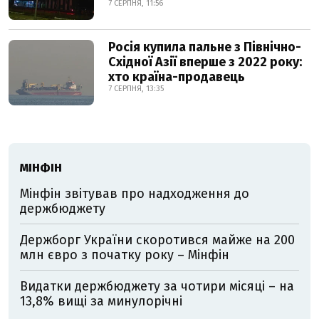
7 СЕРПНЯ, 11:56
Росія купила пальне з Північно-
Східної Азії вперше з 2022 року:
хто країна-продавець
7 СЕРПНЯ, 13:35
МІНФІН
Мінфін звітував про надходження до
держбюджету
Держборг України скоротився майже на 200
млн євро з початку року – Мінфін
Видатки держбюджету за чотири місяці – на
13,8% вищі за минулорічні