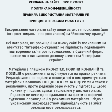
РЕКЛАМА НА САЙТІ
ПРО ПРОЄКТ
ПОЛІТИКА КОНФІДЕНЦІЙНОСТІ
ПРАВИЛА ВИКОРИСТАННЯ МАТЕРІАЛІВ УП
ПРИНЦИПИ І ПРАВИЛА РОБОТИ УП
Використання матеріалів сайту лише за умови посилання (для
інтернет-видань - гіперпосилання) на "Економічну правду".
Всі матеріали, які розміщені на цьому сайті із посиланням на
агентство
"Інтерфакс-Україна"
, не підлягають подальшому
відтворенню та/чи розповсюдженню в будь-якій формі,
інакше як з письмового дозволу агентства "Інтерфакс-
Україна".
Матеріали з плашкою PROMOTED, НОВИНИ КОМПАНІЙ та
ПОЗИЦІЯ є рекламними та публікуються на правах реклами.
Редакція може не поділяти погляди, які в них промотуються.
Матеріали з плашкою СПЕЦПРОЄКТ та ЗА ПІДТРИМКИ також є
рекламними, проте редакція бере участь у підготовці цього
контенту і поділяє думки, висловлені у цих матеріалах.
Редакція не несе відповідальності за факти та оціночні
судження, оприлюднені у рекламних матеріалах. Згідно з
українським законодавством відповідальність за зміст
реклами несе рекламодавець.