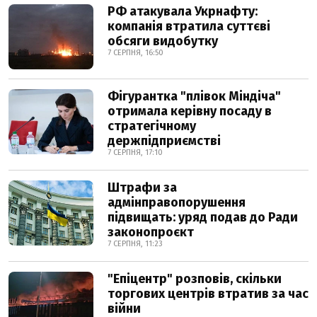
РФ атакувала Укрнафту:
компанія втратила суттєві
обсяги видобутку
7 СЕРПНЯ, 16:50
Фігурантка "плівок Міндіча"
отримала керівну посаду в
стратегічному
держпідприємстві
7 СЕРПНЯ, 17:10
Штрафи за
адмінправопорушення
підвищать: уряд подав до Ради
законопроєкт
7 СЕРПНЯ, 11:23
"Епіцентр" розповів, скільки
торгових центрів втратив за час
війни