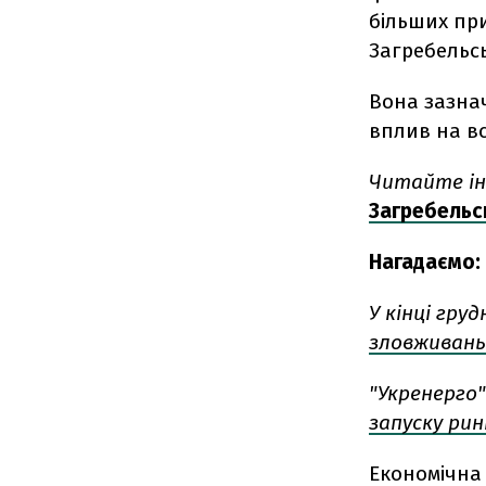
більших при
Загребельс
Вона зазна
вплив на в
Читайте ін
Загребельс
Нагадаємо:
У кінці гр
зловживан
"Укренерго
запуску рин
Економічна