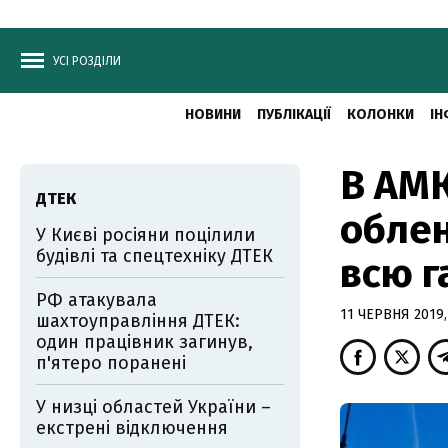
УСІ РОЗДІЛИ
НОВИНИ
ПУБЛІКАЦІЇ
КОЛОНКИ
ІН
В АМК
ДТЕК
облен
У Києві росіяни поцілили
будівлі та спецтехніку ДТЕК
всю г
РФ атакувала
11 ЧЕРВНЯ 2019,
шахтоуправління ДТЕК:
один працівник загинув,
п'ятеро поранені
У низці областей України –
екстрені відключення