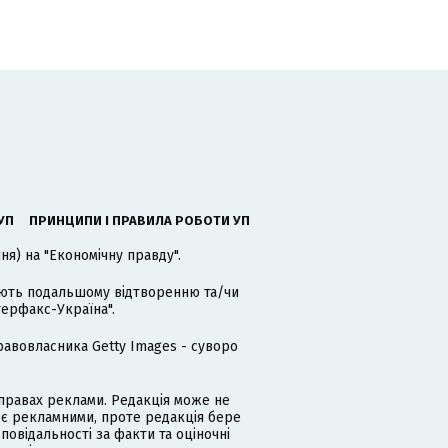
УП
ПРИНЦИПИ І ПРАВИЛА РОБОТИ УП
я) на "Економічну правду".
гають подальшому відтворенню та/чи
терфакс-Україна".
равовласника Getty Images - суворо
равах реклами. Редакція може не
 є рекламними, проте редакція бере
дповідальності за факти та оціночні