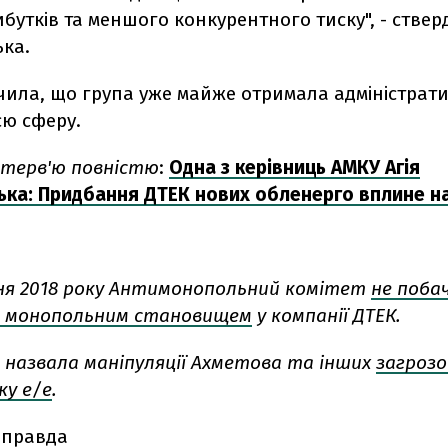
бутків та меншого конкурентного тиску", - ствер
ька.
чила, що група уже майже отримала адміністрат
сю сферу.
терв'ю повністю
:
Одна з керівниць АМКУ Агія
ька: Придбання ДТЕК нових обленерго вплине н
удня 2018 року Антимонопольний комітет
не поба
ь монопольним становищем
у компанії ДТЕК.
" назвала маніпуляції Ахметова та інших
загрозо
ку е/е
.
 правда