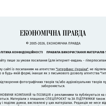
© 2005-2026, ЕКОНОМІЧНА ПРАВДА
ЛІТИКА КОНФІДЕНЦІЙНОСТІ
ПРАВИЛА ВИКОРИСТАННЯ МАТЕРІАЛІВ 
айту лише за умови посилання (для інтернет-видань - гіперпосиланн
му сайті із посиланням на агентство
"Інтерфакс-Україна"
, не підля
 будь-якій формі, інакше як з письмового дозволу агентства "Ін
відтворення фотографічних творів та/або аудіовізуальних творів п
забороняється.
НОВИНИ КОМПАНІЙ та ПОЗИЦІЯ є рекламними та публікуються на п
туються. Матеріали з плашкою СПЕЦПРОЄКТ та ЗА ПІДТРИМКИ також
 і поділяє думки, висловлені у цих матеріалах. Редакція не несе ві