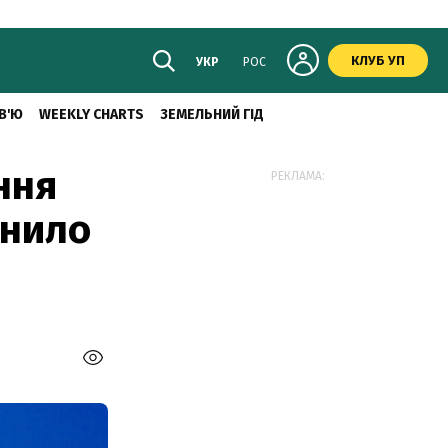
КЛУБ УП
УКР
РОС
В'Ю
WEEKLY CHARTS
ЗЕМЕЛЬНИЙ ГІД
ння
РЕКЛАМА:
інило