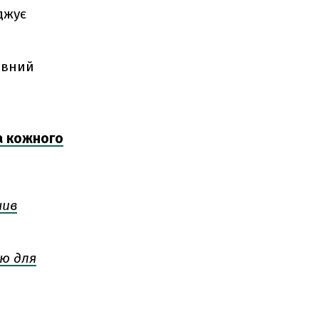
джує
ивний
а кожного
чив
ю для