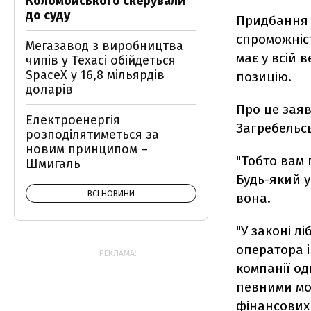
Коломойського скерували
до суду
Придбання 
спроможніс
Мегазавод з виробництва
має у всій
чипів у Техасі обійдеться
SpaceX у 16,8 мільярдів
позицію.
доларів
Про це зая
Електроенергія
Загребельс
розподілятиметься за
новим принципом –
"Тобто вам 
Шмигаль
Будь-який у
ВСІ НОВИНИ
вона.
"У законі л
оператора і
РЕКЛАМА:
компанії од
певними мо
фінансових