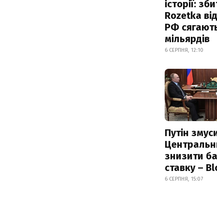
історії: зб
Rozetka від
РФ сягают
мільярдів
6 СЕРПНЯ, 12:10
Путін змус
Центральн
знизити б
ставку – B
6 СЕРПНЯ, 15:07