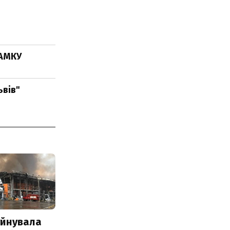
 АМКУ
ьвів"
уйнувала