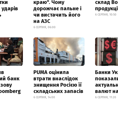
итки
краю". Чому
склад Bo
 ударів
дорожчає пальне і
продукц
ь
чи вистачить його
6 СЕРПНЯ, 10:50
на АЗС
6 СЕРПНЯ, 06:00
ив
PUMA оцінила
Банки Ук
ий банк
втрати внаслідок
показал
азову
знищення Росією її
актуальн
loomberg
складських запасів
валют на
6 СЕРПНЯ, 14:00
6 СЕРПНЯ, 11:20