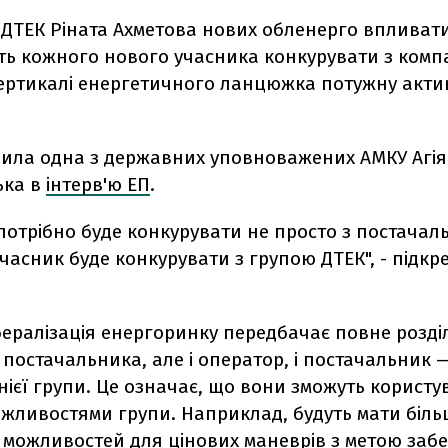
ДТЕК Ріната Ахметова нових обленерго впливат
ть кожного нового учасника конкурувати з компа
 вертикалі енергетичного ланцюжка потужну акти
вила
одна з державних уповноважених АМКУ Агія
ька в
інтерв'ю ЕП
.
потрібно буде конкурувати не просто з постачал
часник буде конкурувати з групою ДТЕК", - підкр
ібералізація енергоринку передбачає повне розд
 постачальника, але і оператор, і постачальник 
нієї групи. Це означає, що вони зможуть користу
жливостями групи. Наприклад, будуть мати біль
 можливостей для цінових маневрів з метою заб