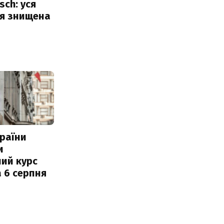
sch: уся
ія знищена
раїни
и
ий курс
 6 серпня