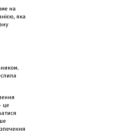
име на
нією, яка
вну
ьником.
еслила
ілення
— це
ватися
ше
езпечення