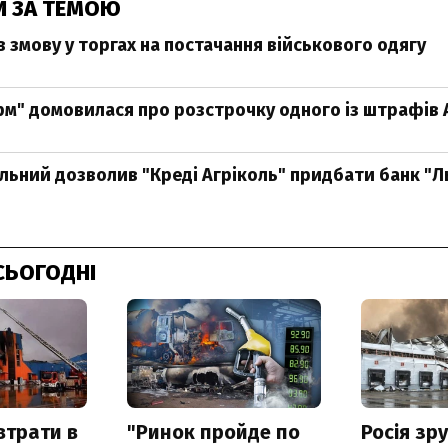
И ЗА ТЕМОЮ
 змову у торгах на постачання військового одягу
м" домовилася про розстрочку одного із штрафів
ьний дозволив "Креді Агріколь" придбати банк "Л
СЬОГОДНІ
втрати в
"Ринок пройде по
Росія зр