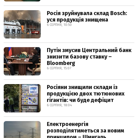
Росія зруйнувала склад Bosch:
уся продукція знищена
6 СЕРПНЯ, 10:50
Путін змусив Центральний банк
знизити базову ставку –
Bloomberg
6 СЕРПНЯ, 15:07
Росіяни знищили склади із
продукцією двох тютюнових
гігантів: чи буде дефіцит
6 СЕРПНЯ, 18:04
Електроенергія
розподілятиметься за новим
принципом – Шмигаль