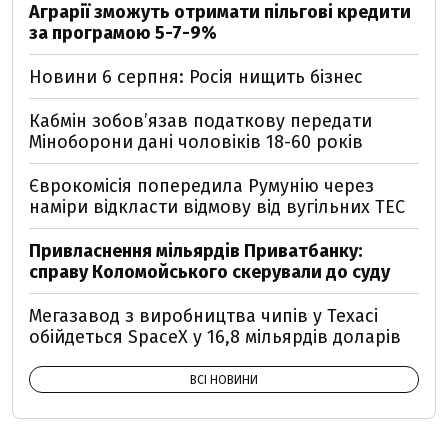
Аграрії зможуть отримати пільгові кредити
за програмою 5-7-9%
Новини 6 серпня: Росія нищить бізнес
Кабмін зобовʼязав податкову передати
Міноборони дані чоловіків 18-60 років
Єврокомісія попередила Румунію через
наміри відкласти відмову від вугільних ТЕС
Привласнення мільярдів Приватбанку:
справу Коломойського скерували до суду
Мегазавод з виробництва чипів у Техасі
обійдеться SpaceX у 16,8 мільярдів доларів
ВСІ НОВИНИ