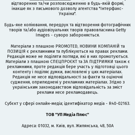
відтворенню та/чи розповсюдженню в будь-якій формі,
інакше як з письмового дозволу агентства "Інтерфакс-
Україна".
Будь-яке копіювання, передрук та відтворення фотографічних
творів та/або аудіовізуальних творів правовласника Getty
Images - суворо забороняється.
Матеріали з плашкою PROMOTED, НОВИНИ КОМПАНІЙ та
ПОЗИЦІЯ є рекламними та публікуються на правах реклами.
Редакція може не поділяти погляди, які в них промотуються.
Матеріали з плашкою СПЕЦПРОЄКТ та ЗА ПІДТРИМКИ також є
рекламними, проте редакція бере участь у підготовці цього
контенту і поділяє думки, висловлені у цих матеріалах.
Редакція не несе відповідальності за факти та оціночні
судження, оприлюднені у рекламних матеріалах. Згідно з
українським законодавством відповідальність за зміст
реклами несе рекламодавець.
Cубєкт у сфері онлайн-медіа; ідентифікатор медіа - R40-02163.
ТОВ "УП Медіа Плюс"
Адреса: 01032, м. Київ, вул. Жилянська, 48, 50А