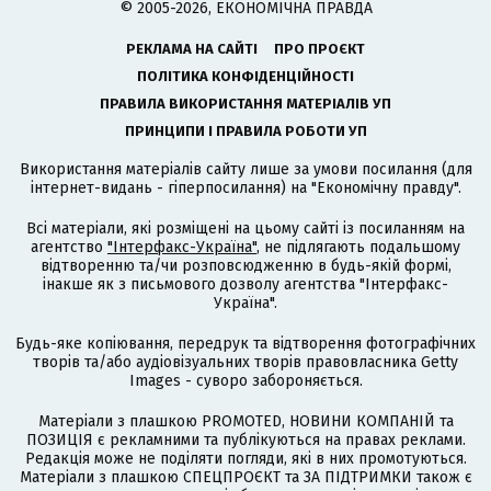
© 2005-2026, ЕКОНОМІЧНА ПРАВДА
РЕКЛАМА НА САЙТІ
ПРО ПРОЄКТ
ПОЛІТИКА КОНФІДЕНЦІЙНОСТІ
ПРАВИЛА ВИКОРИСТАННЯ МАТЕРІАЛІВ УП
ПРИНЦИПИ І ПРАВИЛА РОБОТИ УП
Використання матеріалів сайту лише за умови посилання (для
інтернет-видань - гіперпосилання) на "Економічну правду".
Всі матеріали, які розміщені на цьому сайті із посиланням на
агентство
"Інтерфакс-Україна"
, не підлягають подальшому
відтворенню та/чи розповсюдженню в будь-якій формі,
інакше як з письмового дозволу агентства "Інтерфакс-
Україна".
Будь-яке копіювання, передрук та відтворення фотографічних
творів та/або аудіовізуальних творів правовласника Getty
Images - суворо забороняється.
Матеріали з плашкою PROMOTED, НОВИНИ КОМПАНІЙ та
ПОЗИЦІЯ є рекламними та публікуються на правах реклами.
Редакція може не поділяти погляди, які в них промотуються.
Матеріали з плашкою СПЕЦПРОЄКТ та ЗА ПІДТРИМКИ також є