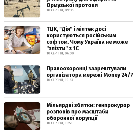
Ормузької протоки
10 СЕРПНЯ, 09:35
ТЦК, "Дія" і мілтек досі
користуються російським
софтом. Чому Україна не може
"злізти" з 1С
10 СЕРПНЯ, 06:00
Правоохоронці заарештували
організатора мережі Money 24/7
10 СЕРПНЯ, 10:23
Мільярдні збитки: генпрокурор
розповів про масштаби
оборонної корупції
10 СЕРПНЯ, 16:53