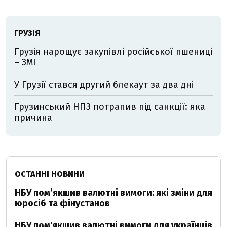
ГРУЗІЯ
Грузія нарощує закупівлі російської пшениці
– ЗМІ
У Грузії стався другий блекаут за два дні
Грузинський НПЗ потрапив під санкції: яка
причина
ОСТАННІ НОВИНИ
НБУ пом’якшив валютні вимоги: які зміни для
юросіб та фінустанов
НБУ пом'якшив валютні вимоги для українців