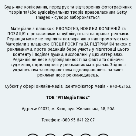
Будь-яке копіювання, передрук та відтворення фотографічних
творів та/або аудіовізуальних творів правовласника Getty
Images - суворо забороняється.
Матеріали з плашкою PROMOTED, НОВИНИ КОМПАНІЙ та
ПОЗИЦІЯ є рекламними та публікуються на правах реклами.
Редакція може не поділяти погляди, які в них промотуються.
Матеріали з плашкою СПЕЦПРОЄКТ та ЗА ПІДТРИМКИ також є
рекламними, проте редакція бере участь у підготовці цього
контенту і поділяє думки, висловлені у цих матеріалах.
Редакція не несе відповідальності за факти та оціночні
судження, оприлюднені у рекламних матеріалах. Згідно з
українським законодавством відповідальність за зміст
реклами несе рекламодавець.
Cубєкт у сфері онлайн-медіа; ідентифікатор медіа - R40-02163.
ТОВ "УП Медіа Плюс"
Адреса: 01032, м. Київ, вул. Жилянська, 48, 50А
Телефон: +380 95 641 22 07