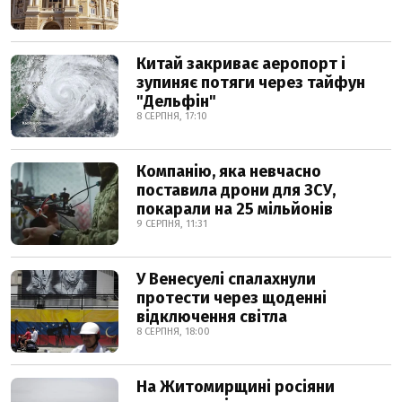
Китай закриває аеропорт і
зупиняє потяги через тайфун
"Дельфін"
8 СЕРПНЯ, 17:10
Компанію, яка невчасно
поставила дрони для ЗСУ,
покарали на 25 мільйонів
9 СЕРПНЯ, 11:31
У Венесуелі спалахнули
протести через щоденні
відключення світла
8 СЕРПНЯ, 18:00
На Житомирщині росіяни