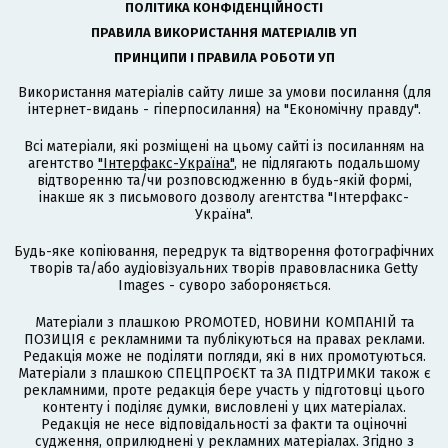
ПОЛІТИКА КОНФІДЕНЦІЙНОСТІ
ПРАВИЛА ВИКОРИСТАННЯ МАТЕРІАЛІВ УП
ПРИНЦИПИ І ПРАВИЛА РОБОТИ УП
Використання матеріалів сайту лише за умови посилання (для
інтернет-видань - гіперпосилання) на "Економічну правду".
Всі матеріали, які розміщені на цьому сайті із посиланням на
агентство
"Інтерфакс-Україна"
, не підлягають подальшому
відтворенню та/чи розповсюдженню в будь-якій формі,
інакше як з письмового дозволу агентства "Інтерфакс-
Україна".
Будь-яке копіювання, передрук та відтворення фотографічних
творів та/або аудіовізуальних творів правовласника Getty
Images - суворо забороняється.
Матеріали з плашкою PROMOTED, НОВИНИ КОМПАНІЙ та
ПОЗИЦІЯ є рекламними та публікуються на правах реклами.
Редакція може не поділяти погляди, які в них промотуються.
Матеріали з плашкою СПЕЦПРОЄКТ та ЗА ПІДТРИМКИ також є
рекламними, проте редакція бере участь у підготовці цього
контенту і поділяє думки, висловлені у цих матеріалах.
Редакція не несе відповідальності за факти та оціночні
судження, оприлюднені у рекламних матеріалах. Згідно з