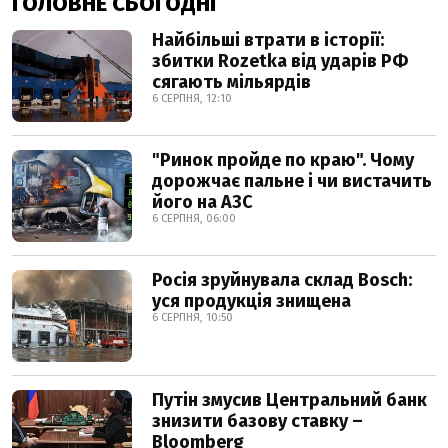
ГОЛОВНЕ СЬОГОДНІ
Найбільші втрати в історії:
збитки Rozetka від ударів РФ
сягають мільярдів
6 СЕРПНЯ, 12:10
"Ринок пройде по краю". Чому
дорожчає пальне і чи вистачить
його на АЗС
6 СЕРПНЯ, 06:00
Росія зруйнувала склад Bosch:
уся продукція знищена
6 СЕРПНЯ, 10:50
Путін змусив Центральний банк
знизити базову ставку –
Bloomberg