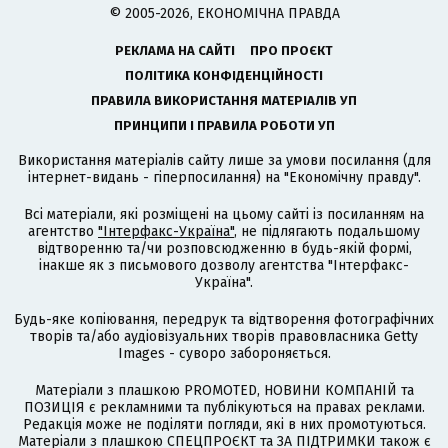
© 2005-2026, ЕКОНОМІЧНА ПРАВДА
РЕКЛАМА НА САЙТІ
ПРО ПРОЄКТ
ПОЛІТИКА КОНФІДЕНЦІЙНОСТІ
ПРАВИЛА ВИКОРИСТАННЯ МАТЕРІАЛІВ УП
ПРИНЦИПИ І ПРАВИЛА РОБОТИ УП
Використання матеріалів сайту лише за умови посилання (для
інтернет-видань - гіперпосилання) на "Економічну правду".
Всі матеріали, які розміщені на цьому сайті із посиланням на
агентство
"Інтерфакс-Україна"
, не підлягають подальшому
відтворенню та/чи розповсюдженню в будь-якій формі,
інакше як з письмового дозволу агентства "Інтерфакс-
Україна".
Будь-яке копіювання, передрук та відтворення фотографічних
творів та/або аудіовізуальних творів правовласника Getty
Images - суворо забороняється.
Матеріали з плашкою PROMOTED, НОВИНИ КОМПАНІЙ та
ПОЗИЦІЯ є рекламними та публікуються на правах реклами.
Редакція може не поділяти погляди, які в них промотуються.
Матеріали з плашкою СПЕЦПРОЄКТ та ЗА ПІДТРИМКИ також є