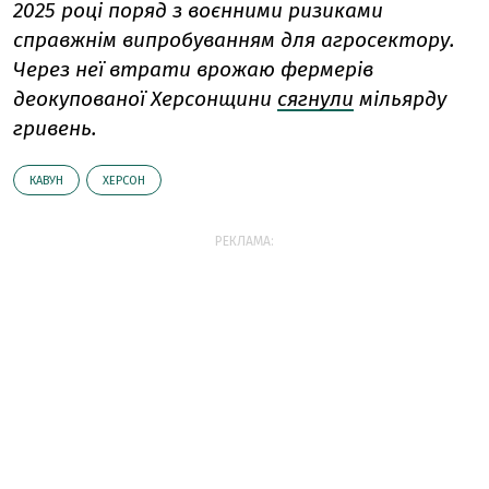
2025 році поряд з воєнними ризиками
справжнім випробуванням для агросектору.
Через неї втрати врожаю фермерів
деокупованої Херсонщини
сягнули
мільярду
гривень.
КАВУН
ХЕРСОН
РЕКЛАМА: