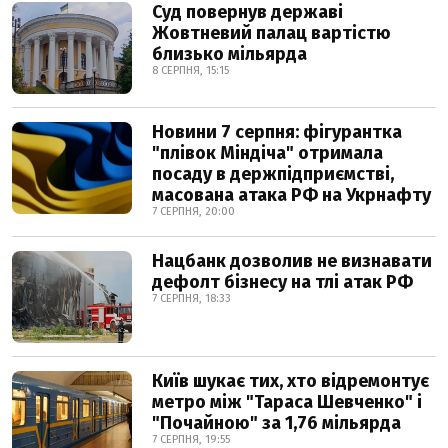
Суд повернув державі
Жовтневий палац вартістю
близько мільярда
8 СЕРПНЯ, 15:15
Новини 7 серпня: фігурантка
"плівок Міндіча" отримала
посаду в держпідприємстві,
масована атака РФ на Укрнафту
7 СЕРПНЯ, 20:00
Нацбанк дозволив не визнавати
дефолт бізнесу на тлі атак РФ
7 СЕРПНЯ, 18:33
Київ шукає тих, хто відремонтує
метро між "Тараса Шевченко" і
"Почайною" за 1,76 мільярда
7 СЕРПНЯ, 19:55