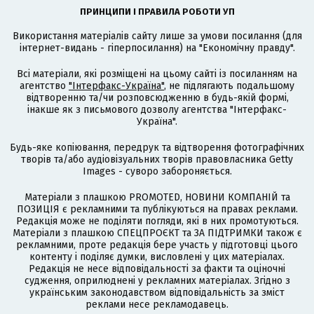
ПРИНЦИПИ І ПРАВИЛА РОБОТИ УП
Використання матеріалів сайту лише за умови посилання (для
інтернет-видань - гіперпосилання) на "Економічну правду".
Всі матеріали, які розміщені на цьому сайті із посиланням на
агентство
"Інтерфакс-Україна"
, не підлягають подальшому
відтворенню та/чи розповсюдженню в будь-якій формі,
інакше як з письмового дозволу агентства "Інтерфакс-
Україна".
Будь-яке копіювання, передрук та відтворення фотографічних
творів та/або аудіовізуальних творів правовласника Getty
Images - суворо забороняється.
Матеріали з плашкою PROMOTED, НОВИНИ КОМПАНІЙ та
ПОЗИЦІЯ є рекламними та публікуються на правах реклами.
Редакція може не поділяти погляди, які в них промотуються.
Матеріали з плашкою СПЕЦПРОЄКТ та ЗА ПІДТРИМКИ також є
рекламними, проте редакція бере участь у підготовці цього
контенту і поділяє думки, висловлені у цих матеріалах.
Редакція не несе відповідальності за факти та оціночні
судження, оприлюднені у рекламних матеріалах. Згідно з
українським законодавством відповідальність за зміст
реклами несе рекламодавець.