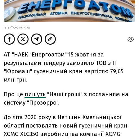
ІЕТЕРФАКС-УКРАЇНА
АТ "НАЕК "Енергоатом" 15 жовтня за
результатами тендеру замовило ТОВ з ІІ
"Юромаш" гусеничний кран вартістю 79,65
млн грн.
Про це
пишуть
"Наші гроші" з посланням на
систему "Прозорро".
До літа 2026 року в Нетішин Хмельницької
області поставлять новий гусеничний кран
ХCMG XLC350 виробництва компанії ХСМG