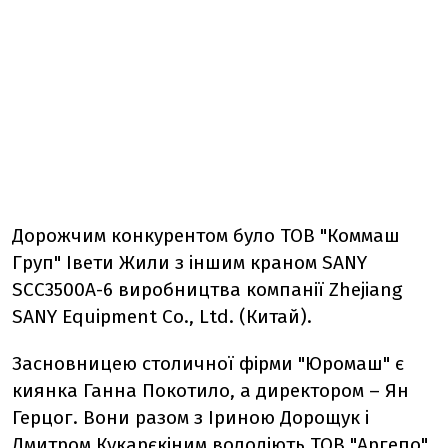
Дорожчим конкурентом було ТОВ "Коммаш
Груп" Івети Жили з іншим краном SANY
SCC3500A-6 виробництва компанії Zhejiang
SANY Equipment Co., Ltd. (Китай).
Засновницею столичної фірми "Юромаш" є
киянка Ганна Покотило, а директором – Ян
Герцог. Вони разом з Іриною Дорощук і
Дмитром Кукарєкіним володіють ТОВ "Аргепо",