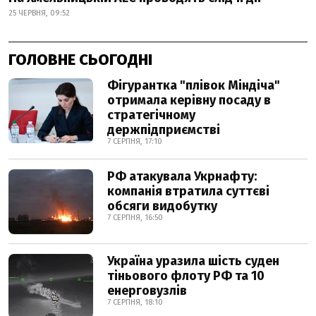
25 ЧЕРВНЯ, 09:52
ГОЛОВНЕ СЬОГОДНІ
Фігурантка "плівок Міндіча"
отримала керівну посаду в
стратегічному
держпідприємстві
7 СЕРПНЯ, 17:10
РФ атакувала Укрнафту:
компанія втратила суттєві
обсяги видобутку
7 СЕРПНЯ, 16:50
Україна уразила шість суден
тіньового флоту РФ та 10
енерговузлів
7 СЕРПНЯ, 18:10