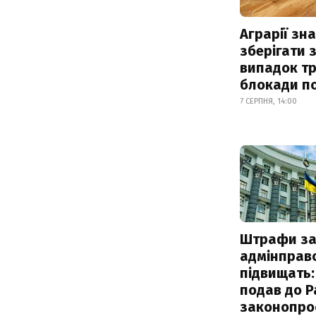
Аграрії зн
зберігати 
випадок т
блокади по
7 СЕРПНЯ, 14:00
Штрафи з
адмінправ
підвищать:
подав до Р
законопро