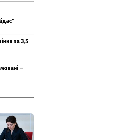
ідас"
ння за 3,5
мовані –