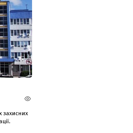
х захисних
ції.