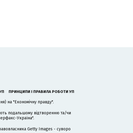
УП
ПРИНЦИПИ І ПРАВИЛА РОБОТИ УП
я) на "Економічну правду".
гають подальшому відтворенню та/чи
терфакс-Україна".
равовласника Getty Images - суворо