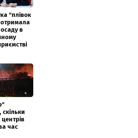
ка "плівок
 отримала
посаду в
чному
приємстві
р"
, скільки
 центрів
за час