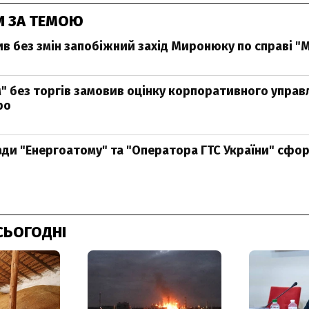
И ЗА ТЕМОЮ
в без змін запобіжний захід Миронюку по справі "М
" без торгів замовив оцінку корпоративного управлі
ро
ади "Енергоатому" та "Оператора ГТС України" сфор
СЬОГОДНІ