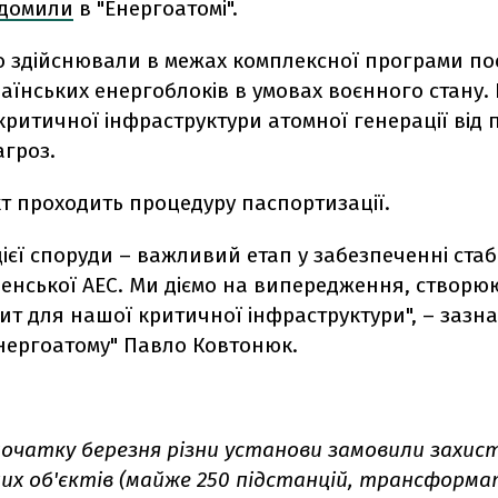
ідомили
в "Енергоатомі".
о здійснювали в межах комплексної програми п
аїнських енергоблоків в умовах воєнного стану.
критичної інфраструктури атомної генерації від
агроз.
кт проходить процедуру паспортизації.
ієї споруди – важливий етап у забезпеченні стаб
ненської АЕС. Ми діємо на випередження, створ
ит для нашої критичної інфраструктури", – зазн
Енергоатому" Павло Ковтонюк.
 початку березня різни установи замовили захис
их об'єктів (майже 250 підстанцій, трансформа