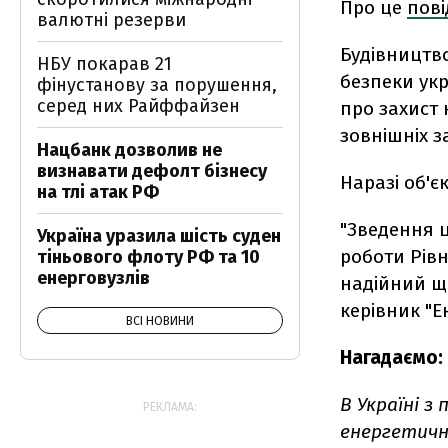
Про це
пов
валютні резерви
Будівництв
НБУ покарав 21
безпеки укр
фінустанову за порушення,
серед них Райффайзен
про захист 
зовнішніх з
Нацбанк дозволив не
визнавати дефолт бізнесу
Наразі об'є
на тлі атак РФ
"Зведення ц
Україна уразила шість суден
роботи Рів
тіньового флоту РФ та 10
енерговузлів
надійний щ
керівник "
ВСІ НОВИНИ
Нагадаємо:
В Україні з
РЕКЛАМА:
енергетичн