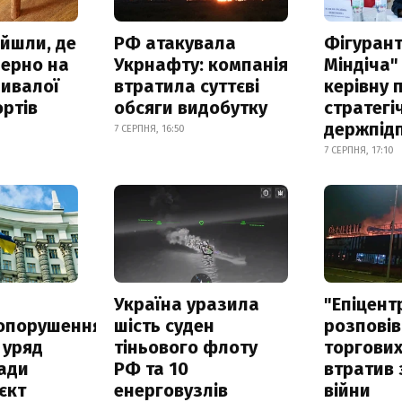
айшли, де
РФ атакувала
Фігурант
зерно на
Укрнафту: компанія
Міндіча"
ривалої
втратила суттєві
керівну 
ртів
обсяги видобутку
стратегі
держпід
7 СЕРПНЯ, 16:50
7 СЕРПНЯ, 17:10
а
Україна уразила
"Епіцент
опорушення
шість суден
розповів
 уряд
тіньового флоту
торгових
ади
РФ та 10
втратив 
єкт
енерговузлів
війни