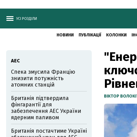
УСІ РОЗДІЛИ
НОВИНИ
ПУБЛІКАЦІЇ
КОЛОНКИ
ІН
"Енер
АЕС
ключо
Спека змусила Францію
знизити потужність
Рівне
атомних станцій
ВІКТОР ВОЛОКІ
Британія підтвердила
фінгарантії для
забезпечення АЕС України
ядерним паливом
Британія постачтиме Україні