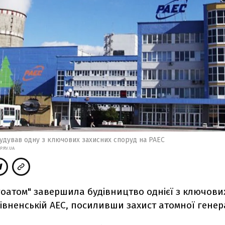
удував одну з ключових захисних споруд на РАЕС
P.RV.UA
гоатом" завершила будівництво однієї з ключови
івненській АЕС, посиливши захист атомної генера