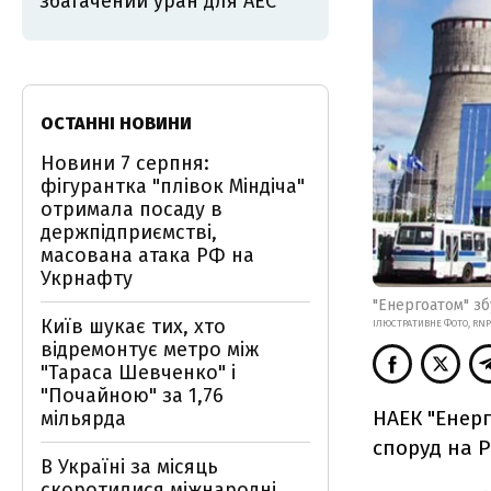
збагачений уран для АЕС
ОСТАННІ НОВИНИ
Новини 7 серпня:
фігурантка "плівок Міндіча"
отримала посаду в
держпідприємстві,
масована атака РФ на
Укрнафту
"Енергоатом" зб
Київ шукає тих, хто
ІЛЮСТРАТИВНЕ ФОТО, RNP
відремонтує метро між
"Тараса Шевченко" і
"Почайною" за 1,76
НАЕК "Енер
мільярда
споруд на Р
В Україні за місяць
скоротилися міжнародні