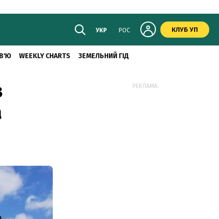
КЛУБ УП
УКР
РОС
В'Ю
WEEKLY CHARTS
ЗЕМЕЛЬНИЙ ГІД
з
РЕКЛАМА:
а