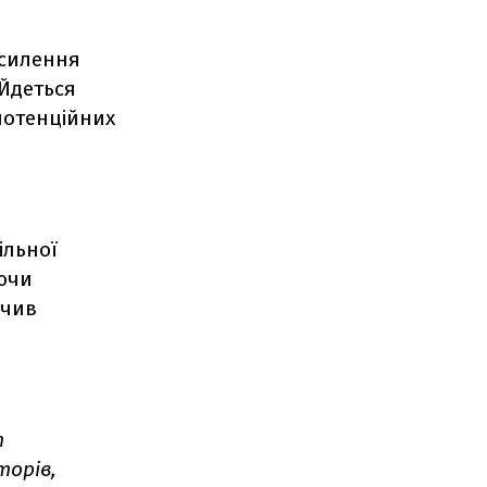
осилення
 Йдеться
 потенційних
ільної
юючи
ачив
т
торів,