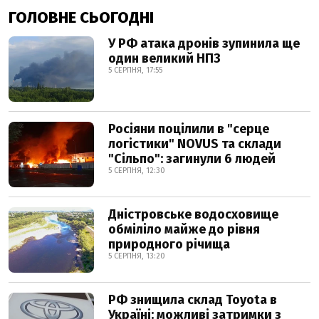
ГОЛОВНЕ СЬОГОДНІ
У РФ атака дронів зупинила ще
один великий НПЗ
5 СЕРПНЯ, 17:55
Росіяни поцілили в "серце
логістики" NOVUS та склади
"Сільпо": загинули 6 людей
5 СЕРПНЯ, 12:30
Дністровське водосховище
обміліло майже до рівня
природного річища
5 СЕРПНЯ, 13:20
РФ знищила склад Toyota в
Україні: можливі затримки з