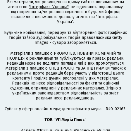
Всі матеріали, які розміщені на цьому сайті із посиланням на
агентство
"Інтерфакс-Україна"
, не підлягають подальшому
відтворенню та/чи розповсюдженню в будь-якій формі,
інакше як з письмового дозволу агентства "Інтерфакс-
Україна".
Будь-яке копіювання, передрук та відтворення фотографічних
творів та/або аудіовізуальних творів правовласника Getty
Images - суворо забороняється.
Матеріали з плашкою PROMOTED, НОВИНИ КОМПАНІЙ та
ПОЗИЦІЯ є рекламними та публікуються на правах реклами.
Редакція може не поділяти погляди, які в них промотуються.
Матеріали з плашкою СПЕЦПРОЄКТ та ЗА ПІДТРИМКИ також є
рекламними, проте редакція бере участь у підготовці цього
контенту і поділяє думки, висловлені у цих матеріалах.
Редакція не несе відповідальності за факти та оціночні
судження, оприлюднені у рекламних матеріалах. Згідно з
українським законодавством відповідальність за зміст
реклами несе рекламодавець.
Cубєкт у сфері онлайн-медіа; ідентифікатор медіа - R40-02163.
ТОВ "УП Медіа Плюс"
Адреса: 01032, м. Київ, вул. Жилянська, 48, 50А