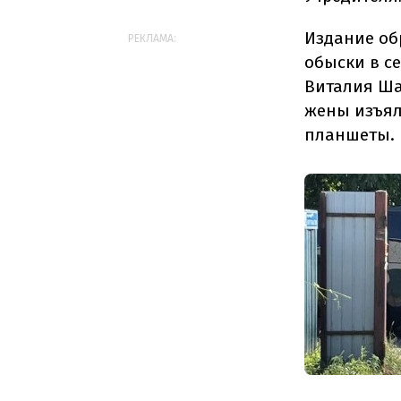
Издание об
РЕКЛАМА:
обыски в с
Виталия Шаб
жены изъял
планшеты.