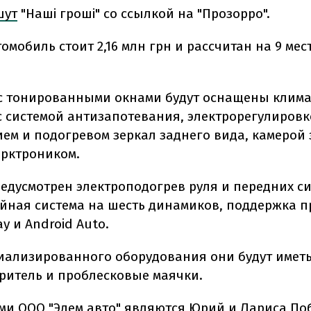
шут
"Наші гроші" со ссылкой на "Прозорро".
мобиль стоит 2,16 млн грн и рассчитан на 9 мест
 тонированными окнами будут оснащены клима
с системой антизапотевания, электрорегулировк
ем и подогревом зеркал заднего вида, камерой 
арктроником.
редусмотрен электроподогрев руля и передних с
йная система на шесть динамиков, поддержка 
ay и Android Auto.
иализированного оборудования они будут имет
ритель и проблесковые маячки.
ми ООО "Эдем авто" являются Юрий и Лариса По