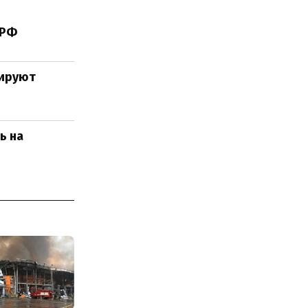
 РФ
нируют
ь на