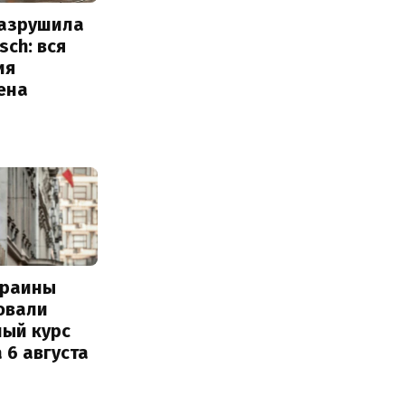
разрушила
sch: вся
ия
ена
краины
овали
ный курс
 6 августа