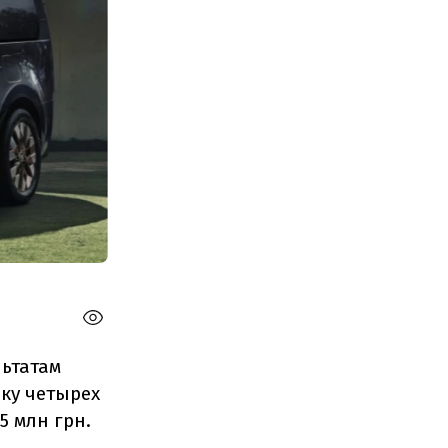
льтатам
вку четырех
5 млн грн.