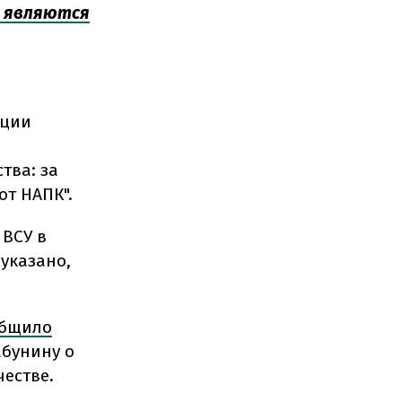
а являются
пции
тва: за
от НАПК".
 ВСУ в
указано,
общило
абунину о
естве.