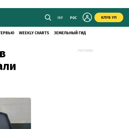
КЛУБ УП
УКР
РОС
ТЕРВЬЮ
WEEKLY CHARTS
ЗЕМЕЛЬНЫЙ ГИД
в
РЕКЛАМА:
али