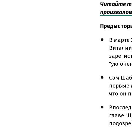
Читайте т
произволом
Предыстори
В марте
Виталий
зарегис
"уклоне
Сам Шаб
первые 
что он 
Впослед
главе "
подозре