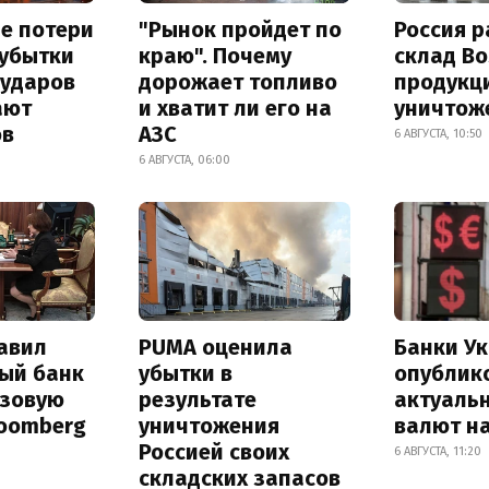
е потери
"Рынок пройдет по
Россия 
 убытки
краю". Почему
склад Bo
 ударов
дорожает топливо
продукц
ают
и хватит ли его на
уничтож
ов
АЗС
6 АВГУСТА, 10:50
6 АВГУСТА, 06:00
авил
PUMA оценила
Банки У
ый банк
убытки в
опублик
азовую
результате
актуаль
loomberg
уничтожения
валют на
Россией своих
6 АВГУСТА, 11:20
складских запасов