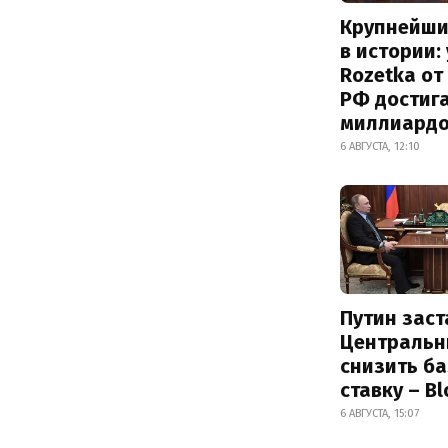
Крупнейши
в истории:
Rozetka от
РФ достиг
миллиард
6 АВГУСТА, 12:10
Путин заст
Центральн
снизить б
ставку – B
6 АВГУСТА, 15:07