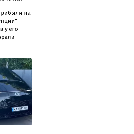
 прибыли на
упции"
в у его
брали