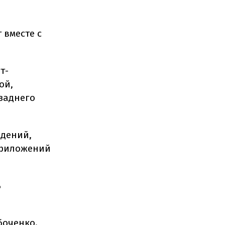
 вместе с
т-
ой,
заднего
идений,
приложений
ь
боченко.