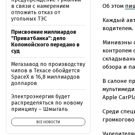
Об этом
пи
в связи с намерением
отложить отказ от
угольных ТЭС
Каждый авто
водителем.
Присвоение миллиардов
"Приватбанка": дело
Минивэны с
Коломойского передано в
контролем 
суд
складывани
Мегазавод по производству
обзора и п
чипов в Техасе обойдется
SpaceX в 16,8 миллиардов
В салоне п
долларов
мультимеди
Электроэнергия будет
Apple CarPl
распределяться по новому
принципу – Шмыгаль
Среди спец
громкогово
ВСЕ НОВОСТИ
Учредителя