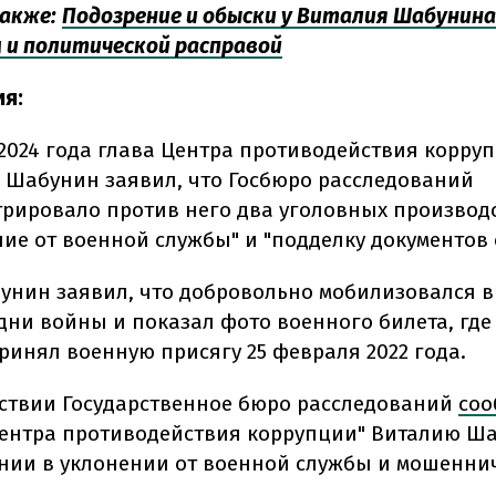
акже:
Подозрение и обыски у Виталия Шабунин
 и политической расправой
я:
 2024 года глава Центра противодействия корру
 Шабунин заявил, что Госбюро расследований
трировало против него два уголовных производс
ние от военной службы" и "подделку документов 
унин заявил, что добровольно мобилизовался в
дни войны и показал фото военного билета, где 
принял военную присягу 25 февраля 2022 года.
ствии Государственное бюро расследований
со
Центра противодействия коррупции" Виталию Ш
нии в уклонении от военной службы и мошеннич