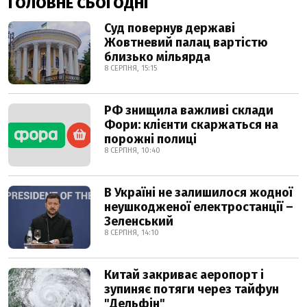
ГОЛОВНЕ СЬОГОДНІ
Суд повернув державі
Жовтневий палац вартістю
близько мільярда
8 СЕРПНЯ, 15:15
РФ знищила важливі склади
Фори: клієнти скаржаться на
порожні полиці
8 СЕРПНЯ, 10:40
В Україні не залишилося жодної
неушкодженої електростанції –
Зеленський
8 СЕРПНЯ, 14:10
Китай закриває аеропорт і
зупиняє потяги через тайфун
"Дельфін"