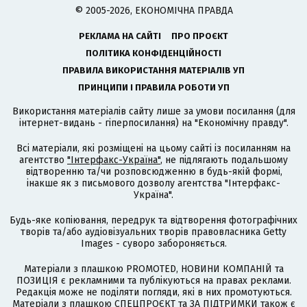
© 2005-2026, ЕКОНОМІЧНА ПРАВДА
РЕКЛАМА НА САЙТІ
ПРО ПРОЄКТ
ПОЛІТИКА КОНФІДЕНЦІЙНОСТІ
ПРАВИЛА ВИКОРИСТАННЯ МАТЕРІАЛІВ УП
ПРИНЦИПИ І ПРАВИЛА РОБОТИ УП
Використання матеріалів сайту лише за умови посилання (для
інтернет-видань - гіперпосилання) на "Економічну правду".
Всі матеріали, які розміщені на цьому сайті із посиланням на
агентство
"Інтерфакс-Україна"
, не підлягають подальшому
відтворенню та/чи розповсюдженню в будь-якій формі,
інакше як з письмового дозволу агентства "Інтерфакс-
Україна".
Будь-яке копіювання, передрук та відтворення фотографічних
творів та/або аудіовізуальних творів правовласника Getty
Images - суворо забороняється.
Матеріали з плашкою PROMOTED, НОВИНИ КОМПАНІЙ та
ПОЗИЦІЯ є рекламними та публікуються на правах реклами.
Редакція може не поділяти погляди, які в них промотуються.
Матеріали з плашкою СПЕЦПРОЄКТ та ЗА ПІДТРИМКИ також є