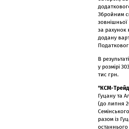
додатковог
Збройним си
зовнішньої
за рахунок
додану вар
Податкового
В результат
у розмірі 30
тис грн.
"КСМ-Трейд
Гуцану та А
(до липня 2
Семінськог
разом із Г
останнього 