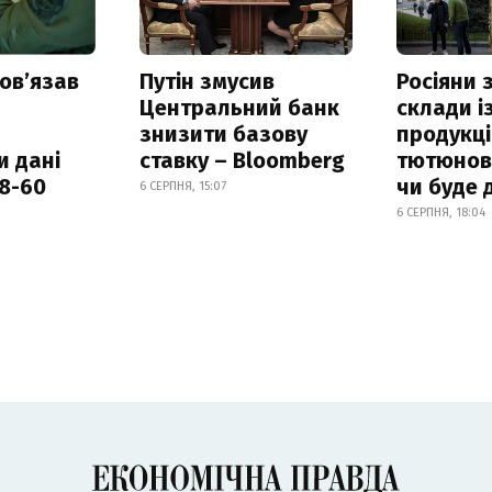
овʼязав
Путін змусив
Росіяни
Центральний банк
склади і
знизити базову
продукці
и дані
ставку – Bloomberg
тютюнови
18-60
чи буде 
6 СЕРПНЯ, 15:07
6 СЕРПНЯ, 18:04