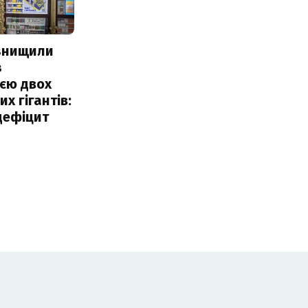
 знищили
з
єю двох
х гігантів:
дефіцит