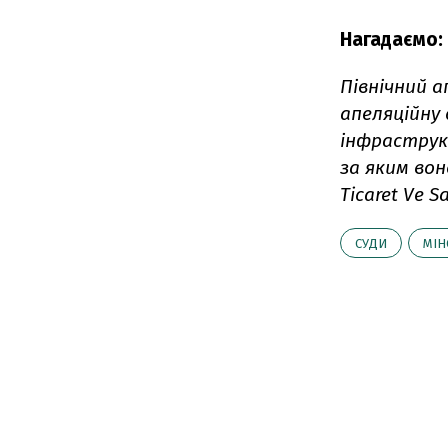
Нагадаємо:
Північний а
апеляційну
інфраструкт
за яким вон
Ticaret Ve S
СУДИ
МІ