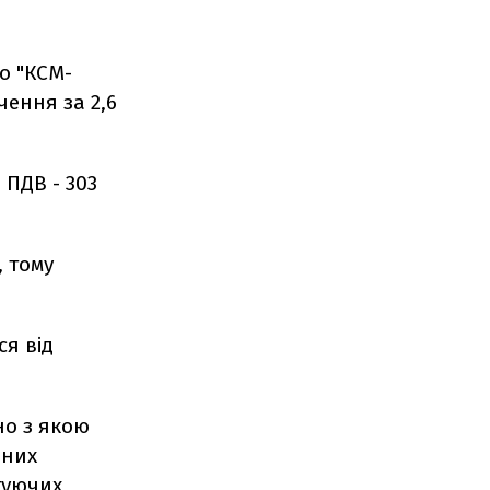
о "КСМ-
чення за 2,6
 ПДВ - 303
, тому
ся від
но з якою
рних
туючих,