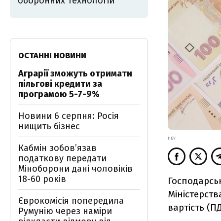
оборонних технологій
ОСТАННІ НОВИНИ
Аграрії зможуть отримати
пільгові кредити за
програмою 5-7-9%
Новини 6 серпня: Росія
нищить бізнес
НБУ
Кабмін зобовʼязав
податкову передати
Міноборони дані чоловіків
18-60 років
Господарськ
Міністерств
Єврокомісія попередила
вартість (ПД
Румунію через наміри