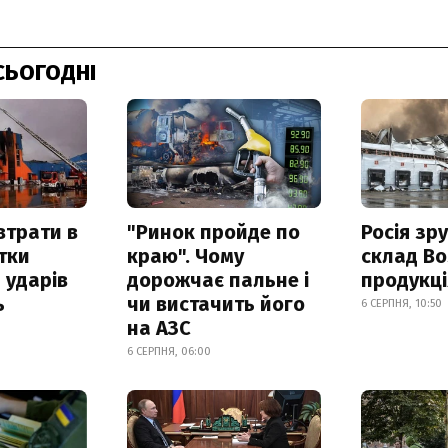
СЬОГОДНІ
втрати в
"Ринок пройде по
Росія зр
итки
краю". Чому
склад Bo
 ударів
дорожчає пальне і
продукц
ь
чи вистачить його
6 СЕРПНЯ, 10:50
на АЗС
6 СЕРПНЯ, 06:00