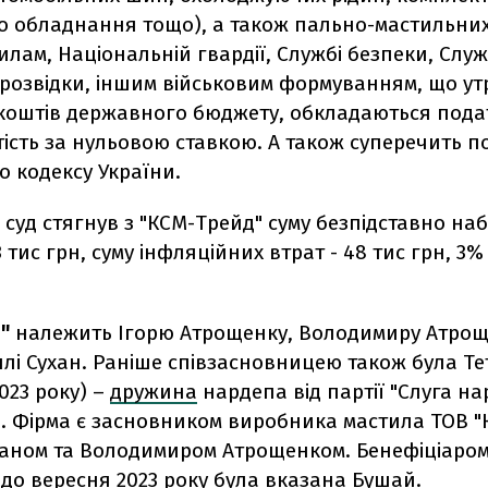
о обладнання тощо), а також пально-мастильних
лам, Національній гвардії, Службі безпеки, Служ
 розвідки, іншим військовим формуванням, що у
 коштів державного бюджету, обкладаються пода
тість за нульовою ставкою. А також суперечить 
 кодексу України.
і суд стягнув з "КСМ-Трейд" суму безпідставно на
3 тис грн, суму інфляційних втрат - 48 тис грн, 3% 
"
належить Ігорю Атрощенку, Володимиру Атрощ
ллі Сухан. Раніше співзасновницею також була Т
023 року) –
дружина
нардепа від партії "Слуга на
о. Фірма є засновником виробника мастила ТОВ "
уцаном та Володимиром Атрощенком. Бенефіціаро
до вересня 2023 року була вказана Бушай.