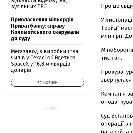
відкласти відмову від
Про це
свід
вугільних ТЕС
У листопаді
Привласнення мільярдів
Приватбанку: справу
Трейд" маст
Коломойського скерували
млн грн. До
до суду
Міноборони 
Мегазавод з виробництва
тис грн.
чипів у Техасі обійдеться
SpaceX у 16,8 мільярдів
доларів
Прокуратура
звернулася 
ВСІ НОВИНИ
Компанія за
оподаткува
РЕКЛАМА:
Суд встанов
операції з 
батарей, а