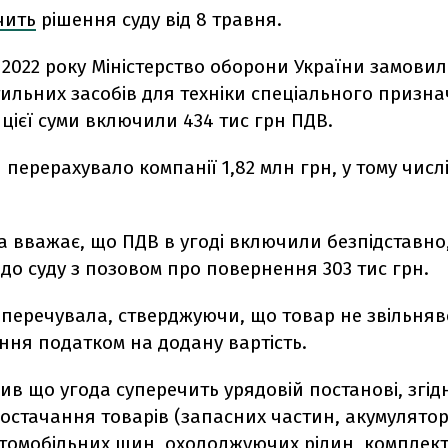
чить
рішення суду від 8 травня.
 2022 року Міністерство оборони України замовил
ильних засобів для техніки спеціального призна
 цієї суми включили 434 тис грн ПДВ.
перерахувало компанії 1,82 млн грн, у тому числі
 вважає, що ПДВ в угоді включили безпідставно
до суду з позовом про повернення 303 тис грн.
перечувала, стверджуючи, що товар не звільняв
ння податком на додану вартість.
ив що угода суперечить урядовій постанові, згід
постачання товарів (запасних частин, акумулято
втомобільних шин, охолоджуючих рідин, комплек