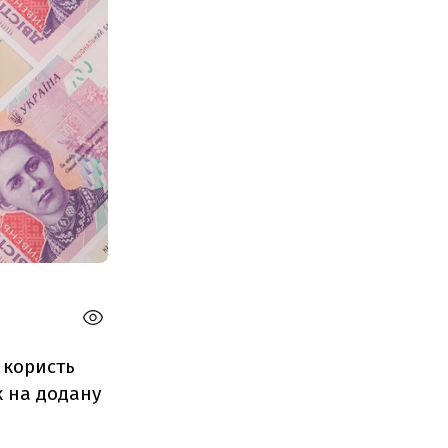
 користь
к на додану