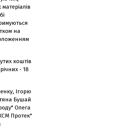
 матеріалів
бі
тримуються
тком на
положенням
бутих коштів
річних - 18
енку, Ігорю
етяна Бушай
роду" Олега
КСМ Протек"
м