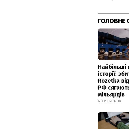
ГОЛОВНЕ 
Найбільші 
історії: зб
Rozetka від
РФ сягают
мільярдів
6 СЕРПНЯ, 12:10