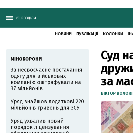
УСІ РОЗДІЛИ
НОВИНИ
ПУБЛІКАЦІЇ
КОЛОНКИ
ІН
Суд н
МІНОБОРОНИ
дружи
За несвоєчасне постачання
одягу для військових
за ма
компанію оштрафували на
37 мільйонів
ВІКТОР ВОЛОКІ
Уряд знайшов додаткові 220
мільйонів гривень для ЗСУ
Уряд ухвалив новий
порядок ліцензування