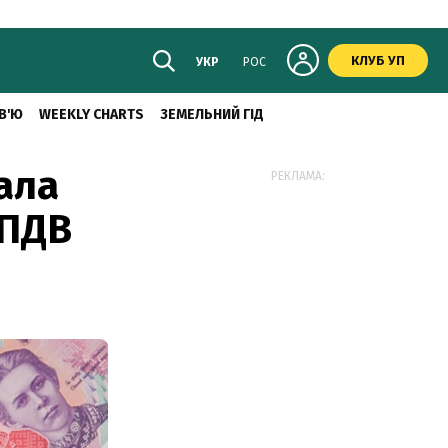
КЛУБ УП
УКР
РОС
В'Ю
WEEKLY CHARTS
ЗЕМЕЛЬНИЙ ГІД
ала
РЕКЛАМА:
 ПДВ