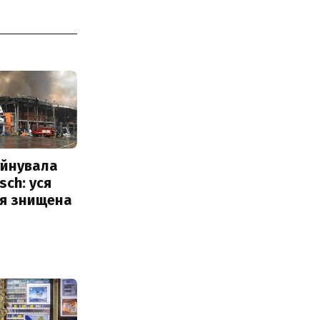
уйнувала
sch: уся
ія знищена