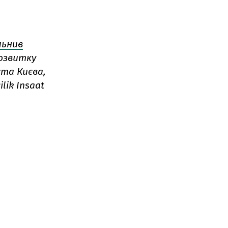
льнив
розвитку
ста Києва,
lik Insaat