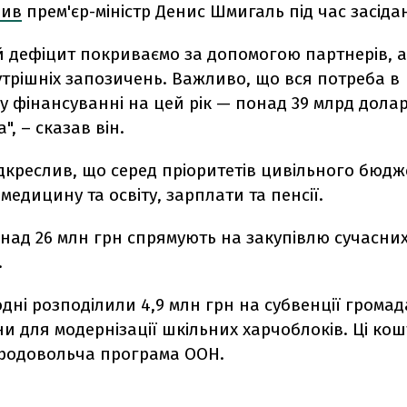
вив
прем'єр-міністр Денис Шмигаль під час засіда
дефіцит покриваємо за допомогою партнерів, а
трішніх запозичень.
Важливо, що вся потреба в
 фінансуванні на цей рік — понад 39 млрд долар
", – сказав він.
дкреслив, що с
еред пріоритетів цивільного бюдж
медицину та освіту, зарплати та пенсії.
над 26 млн грн спрямують на закупівлю сучасни
.
дні розподілили 4,9 млн грн на субвенції грома
 для модернізації шкільних харчоблоків. Ці ко
продовольча програма ООН.