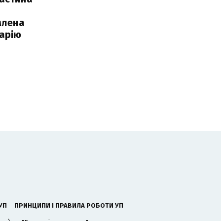
млена
арію
УП
ПРИНЦИПИ І ПРАВИЛА РОБОТИ УП