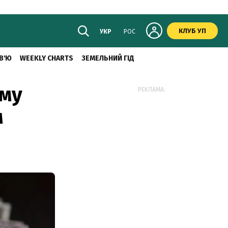
КЛУБ УП
УКР
РОС
В'Ю
WEEKLY CHARTS
ЗЕМЕЛЬНИЙ ГІД
ому
РЕКЛАМА:
м