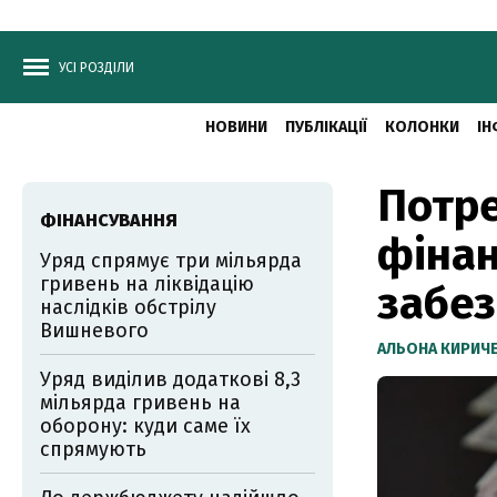
УСІ РОЗДІЛИ
НОВИНИ
ПУБЛІКАЦІЇ
КОЛОНКИ
ІН
Потре
ФІНАНСУВАННЯ
фінан
Уряд спрямує три мільярда
гривень на ліквідацію
забез
наслідків обстрілу
Вишневого
АЛЬОНА КИРИЧ
Уряд виділив додаткові 8,3
мільярда гривень на
оборону: куди саме їх
спрямують