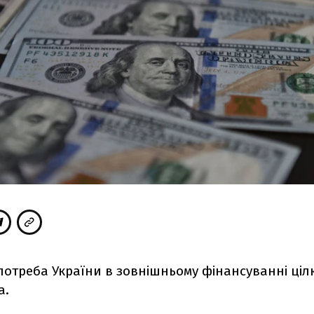
 потреба України в зовнішньому фінансуванні ціл
а.