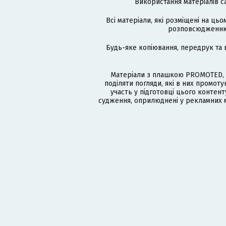
Використання матеріалів с
Всі матеріали, які розміщені на цьо
розповсюдженню в
Будь-яке копіювання, передрук та 
Матеріали з плашкою PROMOTED, 
поділяти погляди, які в них промо
участь у підготовці цього контенту
судження, оприлюднені у рекламних м