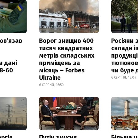
овʼязав
Ворог знищив 400
Росіяни
тисяч квадратних
склади і
метрів складських
продукці
и дані
приміщень за
тютюнови
18-60
місяць – Forbes
чи буде 
Ukraine
6 СЕРПНЯ, 18:04
6 СЕРПНЯ, 16:50
ргія
Путін змусив
Більша 