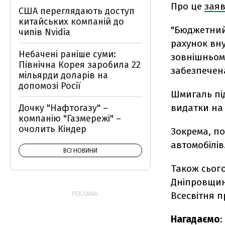
Про це
зая
США переглядають доступ
китайських компаній до
"
Бюджетний 
чипів Nvidia
рахунок вну
Небачені раніше суми:
зовнішньому
Північна Корея заробила 22
забезпечена
мільярди доларів на
допомозі Росії
Шмигаль пі
видатки на 
Дочку "Нафтогазу" –
компанію "Газмережі" –
очолить Кіндер
Зокрема,
по
автомобілів
ВСІ НОВИНИ
Також сього
Дніпровщини
Всесвітня 
РЕКЛАМА:
Нагадаємо
: