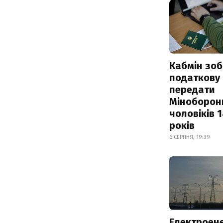
Кабмін зоб
податкову
передати
Міноборон
чоловіків 
років
6 СЕРПНЯ, 19:39
Електроене