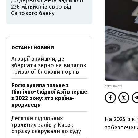
До держбюджету надійшло
236 мільйонів євро від
Світового банку
ОСТАННІ НОВИНИ
Аграрії знайшли, де
зберігати зерно на випадок
тривалої блокади портів
Росія купила пальне з
GETTY IMAGES
Північно-Східної Азії вперше
з 2022 року: хто країна-
продавець
Десятки підпільних
На 2025 рік
гральних залів у Києві:
забезпечен
справу скерували до суду