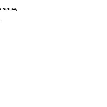
 планом,
и