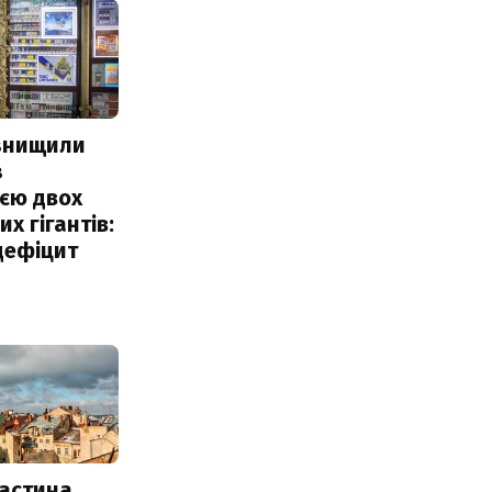
 знищили
з
єю двох
х гігантів:
дефіцит
частина