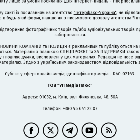
айту лише за умови посилання (для інтернет-видань - гіперпосиланн
му сайті із посиланням на агентство
"Інтерфакс-Україна"
, не підля
 будь-якій формі, інакше як з письмового дозволу агентства "Ін
відтворення фотографічних творів та/або аудіовізуальних творів п
забороняється.
НОВИНИ КОМПАНІЙ та ПОЗИЦІЯ є рекламними та публікуються на п
туються. Матеріали з плашкою СПЕЦПРОЄКТ та ЗА ПІДТРИМКИ також
 і поділяє думки, висловлені у цих матеріалах. Редакція не несе ві
атеріалах. Згідно з українським законодавством відповідальність 
Cубєкт у сфері онлайн-медіа; ідентифікатор медіа - R40-02163.
ТОВ "УП Медіа Плюс"
Адреса: 01032, м. Київ, вул. Жилянська, 48, 50А
Телефон: +380 95 641 22 07