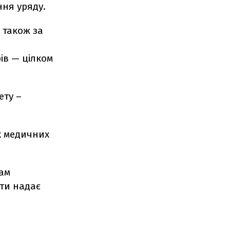
ння уряду.
 також за
ів — цілком
ету –
х медичних
дам
шти надає