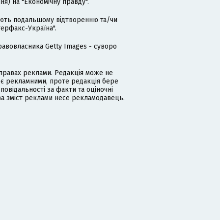
я) на "Економічну правду".
гають подальшому відтворенню та/чи
терфакс-Україна".
равовласника Getty Images - суворо
равах реклами. Редакція може не
 є рекламними, проте редакція бере
дповідальності за факти та оціночні
за зміст реклами несе рекламодавець.