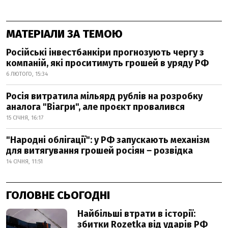
МАТЕРІАЛИ ЗА ТЕМОЮ
Російські інвестбанкіри прогнозують чергу з
компаній, які проситимуть грошей в уряду РФ
6 ЛЮТОГО, 15:34
Росія витратила мільярд рублів на розробку
аналога "Віагри", але проєкт провалився
15 СІЧНЯ, 16:17
"Народні облігації": у РФ запускають механізм
для витягування грошей росіян ‒ розвідка
14 СІЧНЯ, 11:51
ГОЛОВНЕ СЬОГОДНІ
Найбільші втрати в історії:
збитки Rozetka від ударів РФ