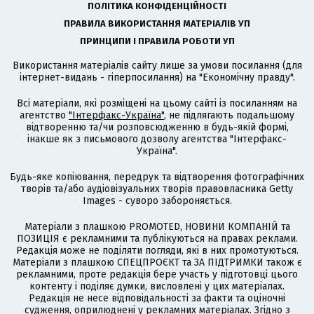
ПОЛІТИКА КОНФІДЕНЦІЙНОСТІ
ПРАВИЛА ВИКОРИСТАННЯ МАТЕРІАЛІВ УП
ПРИНЦИПИ І ПРАВИЛА РОБОТИ УП
Використання матеріалів сайту лише за умови посилання (для
інтернет-видань - гіперпосилання) на "Економічну правду".
Всі матеріали, які розміщені на цьому сайті із посиланням на
агентство
"Інтерфакс-Україна"
, не підлягають подальшому
відтворенню та/чи розповсюдженню в будь-якій формі,
інакше як з письмового дозволу агентства "Інтерфакс-
Україна".
Будь-яке копіювання, передрук та відтворення фотографічних
творів та/або аудіовізуальних творів правовласника Getty
Images - суворо забороняється.
Матеріали з плашкою PROMOTED, НОВИНИ КОМПАНІЙ та
ПОЗИЦІЯ є рекламними та публікуються на правах реклами.
Редакція може не поділяти погляди, які в них промотуються.
Матеріали з плашкою СПЕЦПРОЄКТ та ЗА ПІДТРИМКИ також є
рекламними, проте редакція бере участь у підготовці цього
контенту і поділяє думки, висловлені у цих матеріалах.
Редакція не несе відповідальності за факти та оціночні
судження, оприлюднені у рекламних матеріалах. Згідно з