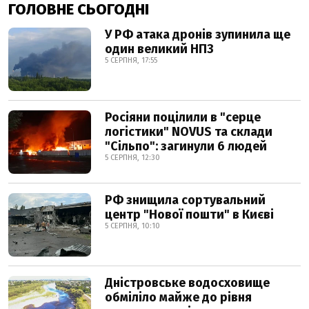
ГОЛОВНЕ СЬОГОДНІ
У РФ атака дронів зупинила ще
один великий НПЗ
5 СЕРПНЯ, 17:55
Росіяни поцілили в "серце
логістики" NOVUS та склади
"Сільпо": загинули 6 людей
5 СЕРПНЯ, 12:30
РФ знищила сортувальний
центр "Нової пошти" в Києві
5 СЕРПНЯ, 10:10
Дністровське водосховище
обміліло майже до рівня