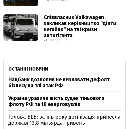
Співвласник Volkswagen
закликав керівництво "діяти
негайно" на тлі кризи
автогіганта
7 СЕРПНЯ, 10:02
ОСТАННІ НОВИНИ
Нацбанк дозволив не визнавати дефолт
бізнесу на тлі атак РФ
Україна уразила шість суден тіньового
флоту РФ та 10 енерговузлів
Голова БЕБ: за пів року детінізація принесла
державі 13,8 мільярда гривень