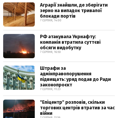
Аграрії знайшли, де зберігати
зерно на випадок тривалої
блокади портів
7 СЕРПНЯ, 14:00
РФ атакувала Укрнафту:
компанія втратила суттєві
обсяги видобутку
7 СЕРПНЯ, 16:50
Штрафи за
адмінправопорушення
підвищать: уряд подав до Ради
законопроєкт
7 СЕРПНЯ, 11:23
"Епіцентр" розповів, скільки
торгових центрів втратив за час
війни
7 СЕРПНЯ, 11:56