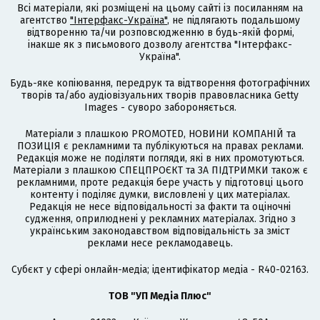
Всі матеріали, які розміщені на цьому сайті із посиланням на
агентство
"Інтерфакс-Україна"
, не підлягають подальшому
відтворенню та/чи розповсюдженню в будь-якій формі,
інакше як з письмового дозволу агентства "Інтерфакс-
Україна".
Будь-яке копіювання, передрук та відтворення фотографічних
творів та/або аудіовізуальних творів правовласника Getty
Images - суворо забороняється.
Матеріали з плашкою PROMOTED, НОВИНИ КОМПАНІЙ та
ПОЗИЦІЯ є рекламними та публікуються на правах реклами.
Редакція може не поділяти погляди, які в них промотуються.
Матеріали з плашкою СПЕЦПРОЄКТ та ЗА ПІДТРИМКИ також є
рекламними, проте редакція бере участь у підготовці цього
контенту і поділяє думки, висловлені у цих матеріалах.
Редакція не несе відповідальності за факти та оціночні
судження, оприлюднені у рекламних матеріалах. Згідно з
українським законодавством відповідальність за зміст
реклами несе рекламодавець.
Cубєкт у сфері онлайн-медіа; ідентифікатор медіа - R40-02163.
ТОВ "УП Медіа Плюс"