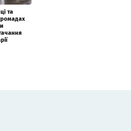
ці та
 громадах
ли
тачання
рії