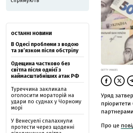
спрямують
ОСТАННІ НОВИНИ
В Одесі проблеми з водою
та звʼязком після обстрілу
Одещина частково без
світла після однієї з
GETTY IMAGES
наймасштабніших атак РФ
Туреччина закликала
Уряд затве
оголосити мораторій на
удари по суднах у Чорному
пріоритети 
морі
партнерами
У Венесуелі спалахнули
Про це
пов
протести через щоденні