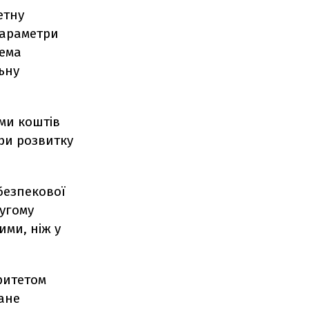
етну
параметри
рема
ьну
ми коштів
ири розвитку
безпекової
ругому
ими, ніж у
ритетом
ане