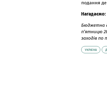
подання дек
Нагадаємо:
Бюджетна де
пʼятницю 2
заходів по
УКРАЇНА