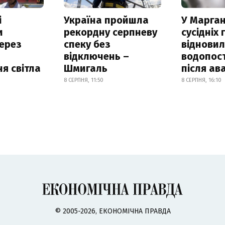
і
Україна пройшла
У Марган
и
рекордну серпневу
сусідніх
ерез
спеку без
віднови
відключень –
водопос
я світла
Шмигаль
після ава
8 СЕРПНЯ, 11:50
8 СЕРПНЯ, 16:10
© 2005-2026, ЕКОНОМІЧНА ПРАВДА