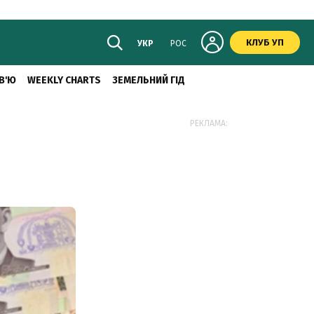
КЛУБ УП
УКР
РОС
В'Ю
WEEKLY CHARTS
ЗЕМЕЛЬНИЙ ГІД
РЕКЛАМА: