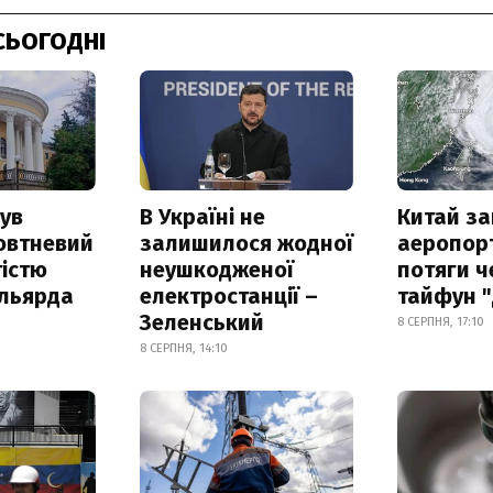
СЬОГОДНІ
ув
В Україні не
Китай з
овтневий
залишилося жодної
аеропорт
істю
неушкодженої
потяги ч
ільярда
електростанції –
тайфун 
Зеленський
8 СЕРПНЯ, 17:10
8 СЕРПНЯ, 14:10