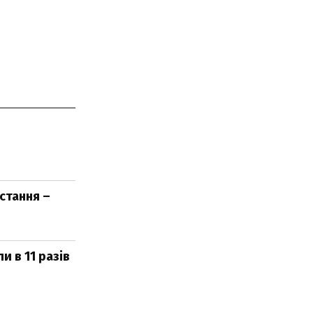
стання –
 в 11 разів