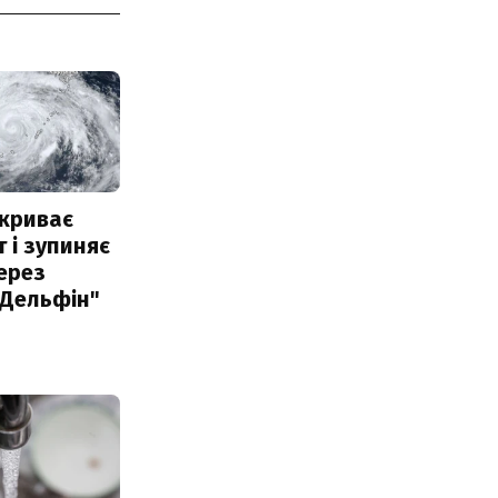
акриває
 і зупиняє
ерез
"Дельфін"