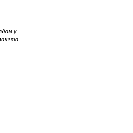
ядом у
 пакета