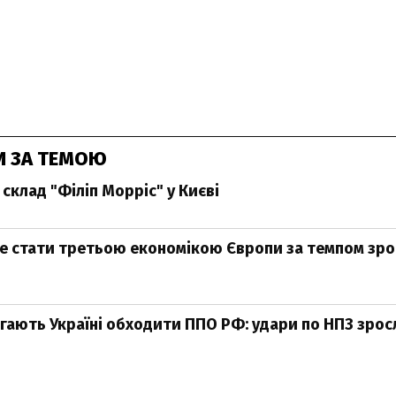
И ЗА ТЕМОЮ
склад "Філіп Морріс" у Києві
е стати третьою економікою Європи за темпом зро
ають Україні обходити ППО РФ: удари по НПЗ зросли