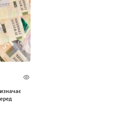
визначає
перед