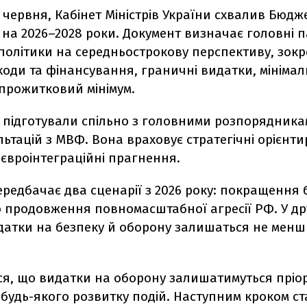
7 червня, Кабінет Міністрів України схвалив Бюдж
 на 2026–2028 роки. Документ визначає головні 
політики на середньострокову перспективу, зок
ходи та фінансування, граничні видатки, мінімал
 прожитковий мінімум.
 підготували спільно з головними розпорядника
льтацій з МВФ. Вона враховує стратегічні орієнт
євроінтеграційні прагнення.
редбачає два сценарії з 2026 року: покращення 
о продовження повномасштабної агресії РФ. У д
датки на безпеку й оборону залишаться не менш
ся, що видатки на оборону залишатимуться пріо
будь-якого розвитку подій. Наступним кроком ст