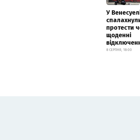
У Венесуел
спалахнул
протести ч
щоденні
відключенн
8 СЕРПНЯ, 18:00