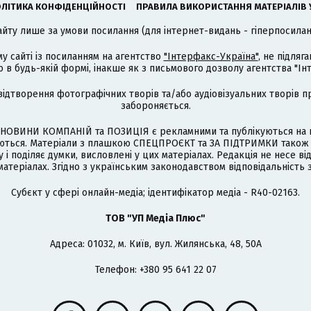
ЛІТИКА КОНФІДЕНЦІЙНОСТІ
ПРАВИЛА ВИКОРИСТАННЯ МАТЕРІАЛІВ 
айту лише за умови посилання (для інтернет-видань - гіперпосиланн
му сайті із посиланням на агентство
"Інтерфакс-Україна"
, не підля
 будь-якій формі, інакше як з письмового дозволу агентства "Ін
відтворення фотографічних творів та/або аудіовізуальних творів п
забороняється.
НОВИНИ КОМПАНІЙ та ПОЗИЦІЯ є рекламними та публікуються на п
туються. Матеріали з плашкою СПЕЦПРОЄКТ та ЗА ПІДТРИМКИ також
 і поділяє думки, висловлені у цих матеріалах. Редакція не несе ві
атеріалах. Згідно з українським законодавством відповідальність 
Cубєкт у сфері онлайн-медіа; ідентифікатор медіа - R40-02163.
ТОВ "УП Медіа Плюс"
Адреса: 01032, м. Київ, вул. Жилянська, 48, 50А
Телефон: +380 95 641 22 07