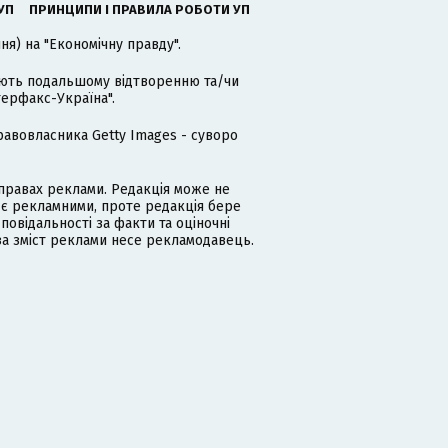
УП
ПРИНЦИПИ І ПРАВИЛА РОБОТИ УП
я) на "Економічну правду".
гають подальшому відтворенню та/чи
терфакс-Україна".
равовласника Getty Images - суворо
равах реклами. Редакція може не
 є рекламними, проте редакція бере
дповідальності за факти та оціночні
за зміст реклами несе рекламодавець.