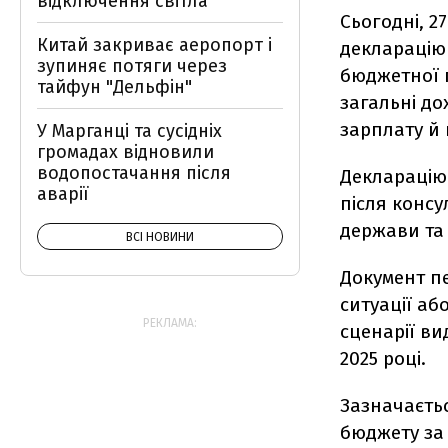
відключення світла
Сьогодні, 2
Китай закриває аеропорт і
декларацію
зупиняє потяги через
бюджетної 
тайфун "Дельфін"
загальні до
зарплату й
У Марганці та сусідніх
громадах відновили
водопостачання після
Декларацію
аварії
після консу
держави та 
ВСІ НОВИНИ
Документ пе
ситуації аб
РЕКЛАМА:
сценарії ви
2025 році.
Зазначаєть
бюджету за 