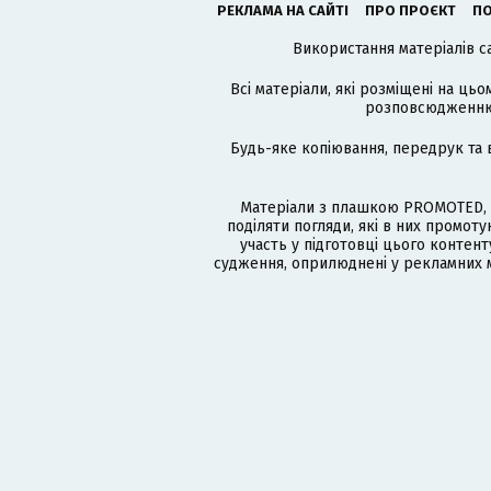
РЕКЛАМА НА САЙТІ
ПРО ПРОЄКТ
ПО
Використання матеріалів с
Всі матеріали, які розміщені на цьо
розповсюдженню в
Будь-яке копіювання, передрук та 
Матеріали з плашкою PROMOTED, 
поділяти погляди, які в них промо
участь у підготовці цього контенту
судження, оприлюднені у рекламних м