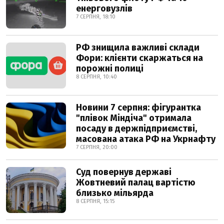
енерговузлів
7 СЕРПНЯ, 18:10
РФ знищила важливі склади
Фори: клієнти скаржаться на
порожні полиці
8 СЕРПНЯ, 10:40
Новини 7 серпня: фігурантка
"плівок Міндіча" отримала
посаду в держпідприємстві,
масована атака РФ на Укрнафту
7 СЕРПНЯ, 20:00
Суд повернув державі
Жовтневий палац вартістю
близько мільярда
8 СЕРПНЯ, 15:15