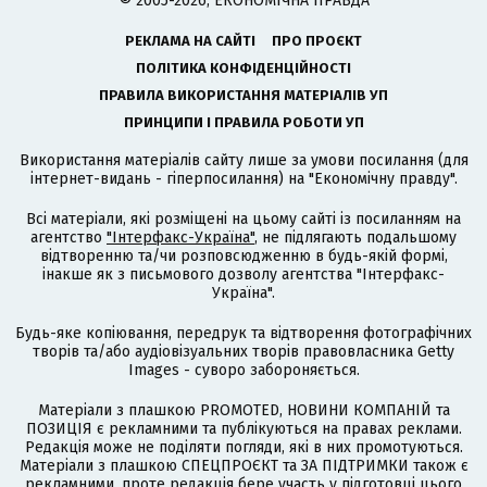
© 2005-2026, ЕКОНОМІЧНА ПРАВДА
РЕКЛАМА НА САЙТІ
ПРО ПРОЄКТ
ПОЛІТИКА КОНФІДЕНЦІЙНОСТІ
ПРАВИЛА ВИКОРИСТАННЯ МАТЕРІАЛІВ УП
ПРИНЦИПИ І ПРАВИЛА РОБОТИ УП
Використання матеріалів сайту лише за умови посилання (для
інтернет-видань - гіперпосилання) на "Економічну правду".
Всі матеріали, які розміщені на цьому сайті із посиланням на
агентство
"Інтерфакс-Україна"
, не підлягають подальшому
відтворенню та/чи розповсюдженню в будь-якій формі,
інакше як з письмового дозволу агентства "Інтерфакс-
Україна".
Будь-яке копіювання, передрук та відтворення фотографічних
творів та/або аудіовізуальних творів правовласника Getty
Images - суворо забороняється.
Матеріали з плашкою PROMOTED, НОВИНИ КОМПАНІЙ та
ПОЗИЦІЯ є рекламними та публікуються на правах реклами.
Редакція може не поділяти погляди, які в них промотуються.
Матеріали з плашкою СПЕЦПРОЄКТ та ЗА ПІДТРИМКИ також є
рекламними, проте редакція бере участь у підготовці цього