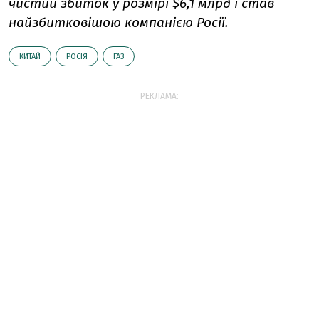
чистий збиток у розмірі $6,1 млрд і став
найзбитковішою компанією Росії.
КИТАЙ
РОСІЯ
ГАЗ
РЕКЛАМА: