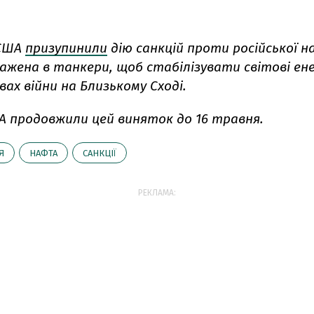
 США
призупинили
дію санкцій проти російської н
ажена в танкери, щоб стабілізувати світові ен
вах війни на Близькому Сході.
ША продовжили цей виняток до 16 травня.
Я
НАФТА
САНКЦІЇ
РЕКЛАМА: