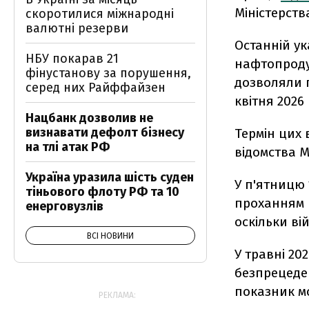
Міністерств
скоротилися міжнародні
валютні резерви
Останній ук
НБУ покарав 21
нафтопроду
фінустанову за порушення,
дозволяли 
серед них Райффайзен
квітня 2026 
Нацбанк дозволив не
визнавати дефолт бізнесу
Термін цих 
на тлі атак РФ
відомства М
Україна уразила шість суден
У п'ятницю 
тіньового флоту РФ та 10
проханням п
енерговузлів
оскільки ві
ВСІ НОВИНИ
У травні 20
безпрецеден
показник мо
РЕКЛАМА: