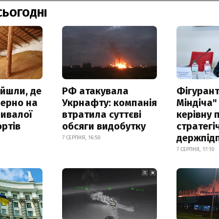
СЬОГОДНІ
айшли, де
РФ атакувала
Фігурант
зерно на
Укрнафту: компанія
Міндіча"
ривалої
втратила суттєві
керівну 
ртів
обсяги видобутку
стратегі
держпід
7 СЕРПНЯ, 16:50
7 СЕРПНЯ, 17:10