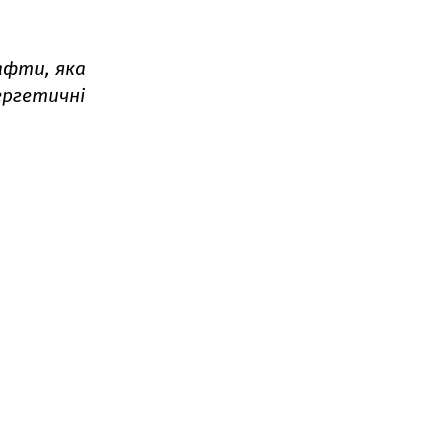
афти, яка
ергетичні