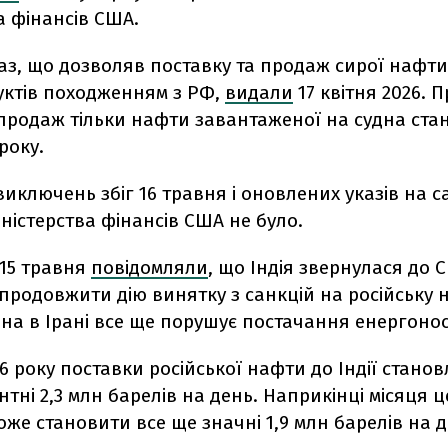
а фінансів США.
аз, що дозволяв поставку та продаж сирої нафти
ктів походженням з РФ,
видали
17 квітня 2026. 
продаж тільки нафти завантаженої на судна стан
року.
виключень збіг 16 травня і оновлених указів на с
ністерства фінансів США не було.
15 травня
повідомляли
, що
Індія звернулася до 
родовжити дію винятку з санкцій на російську 
йна в Ірані все ще порушує постачання енергоносі
26 року поставки російської нафти до Індії станов
тні 2,3 млн барелів на день. Наприкінці місяця 
же становити все ще значні 1,9 млн барелів на д