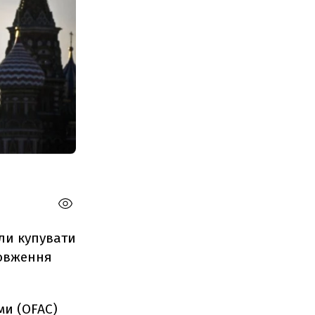
яли купувати
довження
ми (OFAC)