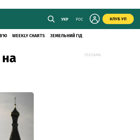
КЛУБ УП
УКР
РОС
В'Ю
WEEKLY CHARTS
ЗЕМЕЛЬНИЙ ГІД
 на
РЕКЛАМА: