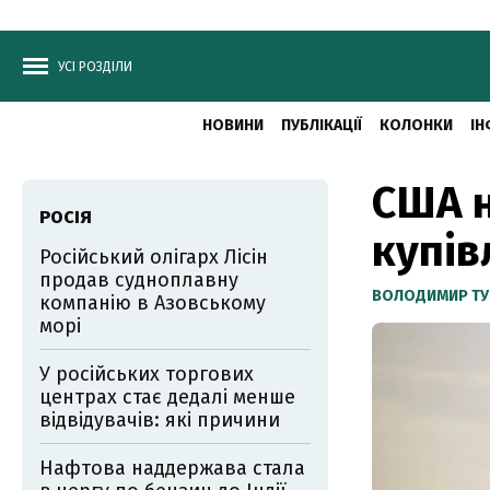
УСІ РОЗДІЛИ
НОВИНИ
ПУБЛІКАЦІЇ
КОЛОНКИ
ІН
США н
РОСІЯ
купів
Російський олігарх Лісін
продав судноплавну
ВОЛОДИМИР ТУ
компанію в Азовському
морі
У російських торгових
центрах стає дедалі менше
відвідувачів: які причини
Нафтова наддержава стала