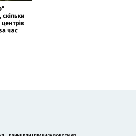
р"
, скільки
 центрів
за час
УП
ПРИНЦИПИ І ПРАВИЛА РОБОТИ УП