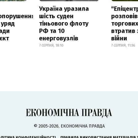
а
Україна уразила
"Епіцент
опорушення
шість суден
розповів
 уряд
тіньового флоту
торгових
ади
РФ та 10
втратив 
єкт
енерговузлів
війни
7 СЕРПНЯ, 18:10
7 СЕРПНЯ, 11:56
© 2005-2026, ЕКОНОМІЧНА ПРАВДА
ЛІТИКА КОНФІДЕНЦІЙНОСТІ
ПРАВИЛА ВИКОРИСТАННЯ МАТЕРІАЛІВ 