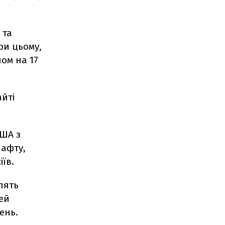
 та
При цьому,
ом на 17
айті
США з
нафту,
їв.
лять
цей
ень.