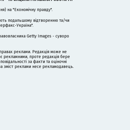
я) на "Економічну правду".
гають подальшому відтворенню та/чи
терфакс-Україна".
равовласника Getty Images - суворо
равах реклами. Редакція може не
 є рекламними, проте редакція бере
дповідальності за факти та оціночні
за зміст реклами несе рекламодавець.