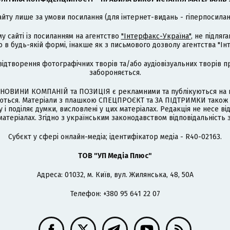
айту лише за умови посилання (для інтернет-видань - гіперпосиланн
му сайті із посиланням на агентство
"Інтерфакс-Україна"
, не підля
 будь-якій формі, інакше як з письмового дозволу агентства "Ін
відтворення фотографічних творів та/або аудіовізуальних творів п
забороняється.
НОВИНИ КОМПАНІЙ та ПОЗИЦІЯ є рекламними та публікуються на п
туються. Матеріали з плашкою СПЕЦПРОЄКТ та ЗА ПІДТРИМКИ також
 і поділяє думки, висловлені у цих матеріалах. Редакція не несе ві
атеріалах. Згідно з українським законодавством відповідальність 
Cубєкт у сфері онлайн-медіа; ідентифікатор медіа - R40-02163.
ТОВ "УП Медіа Плюс"
Адреса: 01032, м. Київ, вул. Жилянська, 48, 50А
Телефон: +380 95 641 22 07