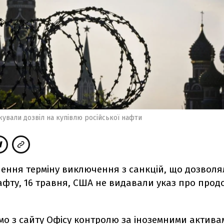
ували дозвіл на купівлю російської нафти
чення терміну виключення з санкцій, що дозвол
нафту, 16 травня, США не видавали указ про про
мо
з сайту Офісу контролю за іноземними актива