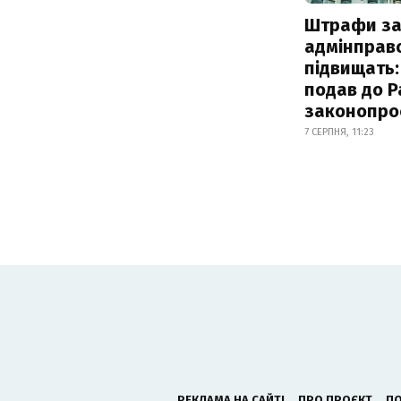
Штрафи з
адмінправ
підвищать:
подав до Р
законопро
7 СЕРПНЯ, 11:23
РЕКЛАМА НА САЙТІ
ПРО ПРОЄКТ
ПО