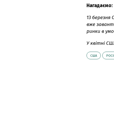
Нагадаємо:
13 березня
вже завант
ринки в умо
У квітні С
США
РОСІ