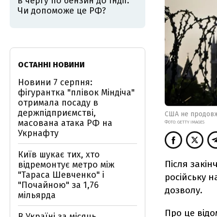
в чергу по бензин до Індії.
Чи допоможе це РФ?
ОСТАННІ НОВИНИ
Новини 7 серпня:
фігурантка "плівок Міндіча"
отримала посаду в
держпідприємстві,
США не продовж
масована атака РФ на
ФОТО: GETTY IMAGES
Укрнафту
Київ шукає тих, хто
Після закін
відремонтує метро між
"Тараса Шевченко" і
російську 
"Почайною" за 1,76
дозволу.
мільярда
Про це
відо
В Україні за місяць