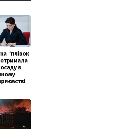
ка "плівок
 отримала
посаду в
чному
приємстві