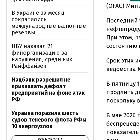
(OFAC) Мин
В Украине за месяц
сократились
Последний 
международные валютные
нефтепроду
резервы
При этом, 
состоянию н
НБУ наказал 21
финорганизацию за
нарушения, среди них
Срок этих 
Райффайзен
ведомства 
Нацбанк разрешил не
В пятницу 1
признавать дефолт
продлить д
предприятий на фоне атак
РФ
поскольку 
Украина поразила шесть
В мае 2026
судов теневого флота РФ и
беспрецеден
10 энергоузлов
показатель
ВСЕ НОВОСТИ