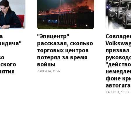
а
"Эпицентр"
Совладе
индича"
рассказал, сколько
Volkswa
торговых центров
призвал
во
потерял за время
руковод
еского
войны
"действ
иятия
немедле
7 АВГУСТА, 11:56
фоне кр
автогига
7 АВГУСТА, 10:02