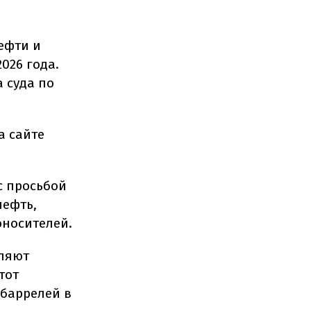
ефти и
026 года.
 суда по
а сайте
с просьбой
нефть,
оносителей.
вляют
тот
 баррелей в