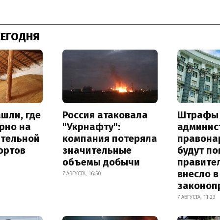
СЕГОДНЯ
шли, где
Россия атаковала
Штрафы
рно на
"Укрнафту":
админис
ительной
компания потеряла
правона
ортов
значительные
будут п
объемы добычи
правите
внесло в
7 АВГУСТА, 16:50
законоп
7 АВГУСТА, 11:23