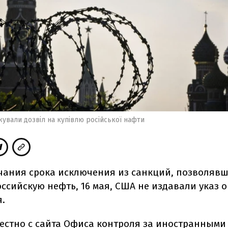
ували дозвіл на купівлю російської нафти
чания срока исключения из санкций, позволяв
оссийскую нефть, 16 мая, США не издавали указ 
.
естно
с сайта Офиса контроля за иностранными