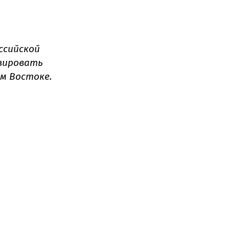
ссийской
изировать
ем Востоке.