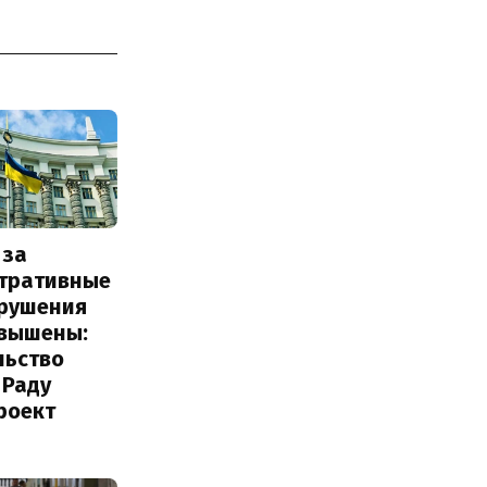
 за
тративные
рушения
овышены:
льство
 Раду
роект