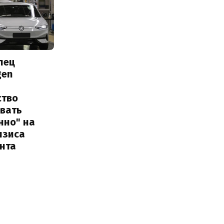
лец
gen
ство
овать
нно" на
изиса
нта