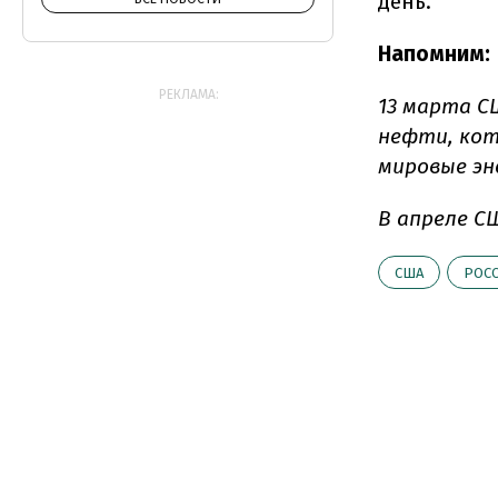
день.
Напомним:
РЕКЛАМА:
13 марта С
нефти, кот
мировые эн
В апреле С
США
РОС