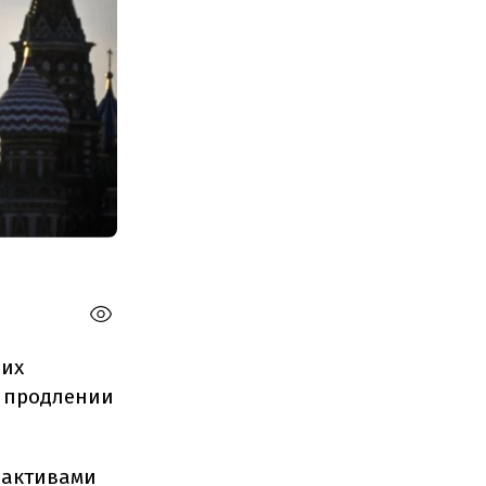
ших
о продлении
 активами