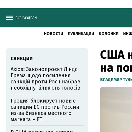
ВСЕ РАЗДЕЛЫ
НОВОСТИ
ПУБЛИКАЦИИ
КОЛОНКИ
ИНФ
США 
САНКЦИИ
на по
Axios: Законопроєкт Ліндсі
Грема щодо посилення
ВЛАДИМИР ТУН
санкцій проти Росії набрав
необхідну кількість голосів
Греция блокирует новые
санкции ЕС против России
из-за бизнеса местного
магната – FT