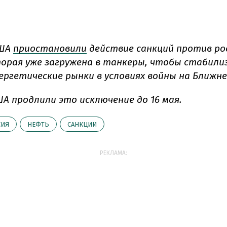
ША
приостановили
действие санкций против ро
орая уже загружена в танкеры, чтобы стабил
ергетические рынки в условиях войны на Ближн
ША продлили это исключение до 16 мая.
СИЯ
НЕФТЬ
САНКЦИИ
РЕКЛАМА: