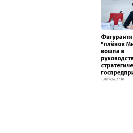
Фигурантк
"плёнок М
вошла в
руководст
стратегич
госпредпр
7 АВГУСТА, 17:10