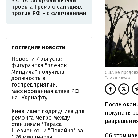
В США раскрыли детали
проекта Грема о санкциях
против РФ – с смягчениями
ПОСЛЕДНИЕ НОВОСТИ
Новости 7 августа:
фигурантка "плёнок
Миндича" получила
США не продовж
должность в
ФОТО: GETTY IMAGES
госпредприятии,
массированная атака РФ
на "Укрнафту"
После окон
Киев ищет подрядчика для
покупать р
ремонта метро между
разрешения
станциями "Тараса
Шевченко" и "Почайна" за
Об этом
изв
1,76 миллиарда