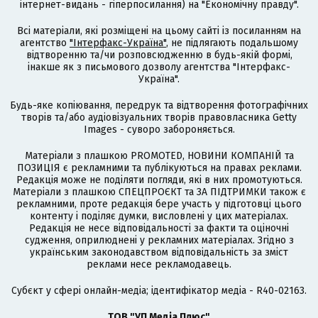
інтернет-видань - гіперпосилання) на "Економічну правду".
Всі матеріали, які розміщені на цьому сайті із посиланням на
агентство
"Інтерфакс-Україна"
, не підлягають подальшому
відтворенню та/чи розповсюдженню в будь-якій формі,
інакше як з письмового дозволу агентства "Інтерфакс-
Україна".
Будь-яке копіювання, передрук та відтворення фотографічних
творів та/або аудіовізуальних творів правовласника Getty
Images - суворо забороняється.
Матеріали з плашкою PROMOTED, НОВИНИ КОМПАНІЙ та
ПОЗИЦІЯ є рекламними та публікуються на правах реклами.
Редакція може не поділяти погляди, які в них промотуються.
Матеріали з плашкою СПЕЦПРОЄКТ та ЗА ПІДТРИМКИ також є
рекламними, проте редакція бере участь у підготовці цього
контенту і поділяє думки, висловлені у цих матеріалах.
Редакція не несе відповідальності за факти та оціночні
судження, оприлюднені у рекламних матеріалах. Згідно з
українським законодавством відповідальність за зміст
реклами несе рекламодавець.
Cубєкт у сфері онлайн-медіа; ідентифікатор медіа - R40-02163.
ТОВ "УП Медіа Плюс"