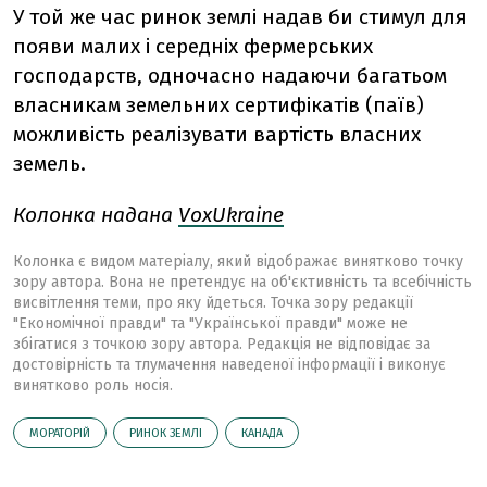
У той же час ринок землі надав би стимул для
появи малих і середніх фермерських
господарств, одночасно надаючи багатьом
власникам земельних сертифікатів (паїв)
можливість реалізувати вартість власних
земель.
Колонка надана
VoxUkraine
Колонка є видом матеріалу, який відображає винятково точку
зору автора. Вона не претендує на об'єктивність та всебічність
висвітлення теми, про яку йдеться. Точка зору редакції
"Економічної правди" та "Української правди" може не
збігатися з точкою зору автора. Редакція не відповідає за
достовірність та тлумачення наведеної інформації і виконує
винятково роль носія.
МОРАТОРІЙ
РИНОК ЗЕМЛІ
КАНАДА