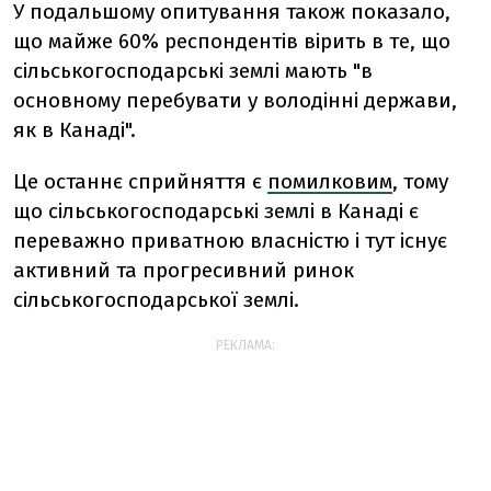
У подальшому опитування також показало,
що майже 60% респондентів вірить в те, що
сільськогосподарські землі мають "в
основному перебувати у володінні держави,
як в Канаді".
Це останнє сприйняття є
помилковим
, тому
що сільськогосподарські землі в Канаді є
переважно приватною власністю і тут існує
активний та прогресивний ринок
сільськогосподарської землі.
РЕКЛАМА: