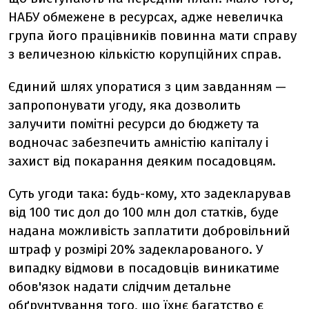
НАБУ обмежене в ресурсах, адже невеличка
група його працівників повинна мати справу
з величезною кількістю корупційних справ.
Єдиний шлях упоратися з цим завданням —
запропонувати угоду, яка дозволить
залучити помітні ресурси до бюджету та
водночас забезпечить амністію капіталу і
захист від покарання деяким посадовцям.
Суть угоди така: будь-кому, хто задекларував
від 100 тис дол до 100 млн дол статків, буде
надана можливість заплатити добровільний
штраф у розмірі 20% задекларованого. У
випадку відмови в посадовців виникатиме
обов'язок надати слідчим детальне
обґрунтування того, що їхнє багатство є