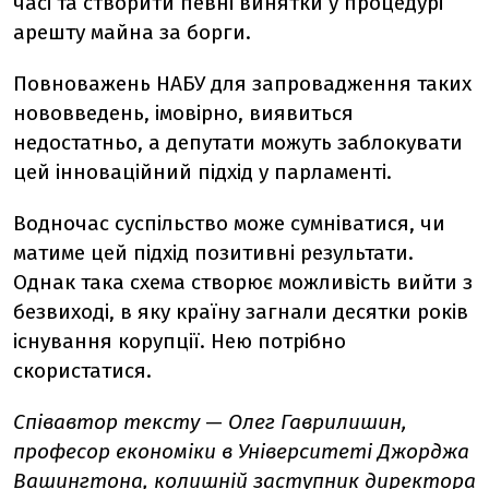
часі та створити певні винятки у процедурі
арешту майна за борги.
Повноважень НАБУ для запровадження таких
нововведень, імовірно, виявиться
недостатньо, а депутати можуть заблокувати
цей інноваційний підхід у парламенті.
Водночас суспільство може сумніватися, чи
матиме цей підхід позитивні результати.
Однак така схема створює можливість вийти з
безвиході, в яку країну загнали десятки років
існування корупції. Нею потрібно
скористатися.
Співавтор тексту
—
Олег Гаврилишин,
професор економіки в Університеті Джорджа
Вашингтона
,
колишній заступник директора