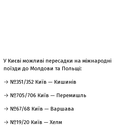
У Києві можливі пересадки на міжнародні
поїзди до Молдови та Польщі:
→ №351/352 Київ — Кишинів
→ №705/706 Київ — Перемишль
→ №67/68 Київ — Варшава
→ №19/20 Київ — Хелм