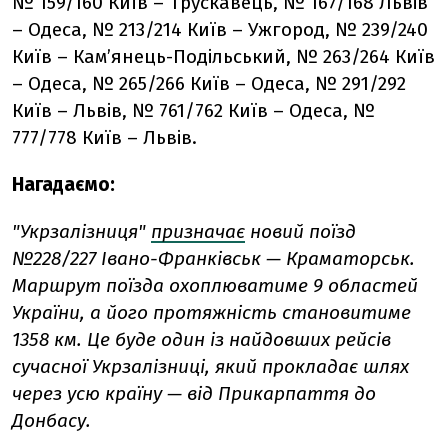
№ 159/160 Київ – Трускавець, № 167/168 Львів
– Одеса, № 213/214 Київ – Ужгород, № 239/240
Київ – Кам’янець-Подільський, № 263/264 Київ
– Одеса, № 265/266 Київ – Одеса, № 291/292
Київ – Львів, № 761/762 Київ – Одеса, №
777/778 Київ – Львів.
Нагадаємо:
"Укрзалізниця"
призначає
новий поїзд
№228/227 Івано-Франківськ — Краматорськ.
Маршрут поїзда охоплюватиме 9 областей
України, а його протяжність становитиме
1358 км. Це буде один із найдовших рейсів
сучасної Укрзалізниці, який прокладає шлях
через усю країну — від Прикарпаття до
Донбасу.