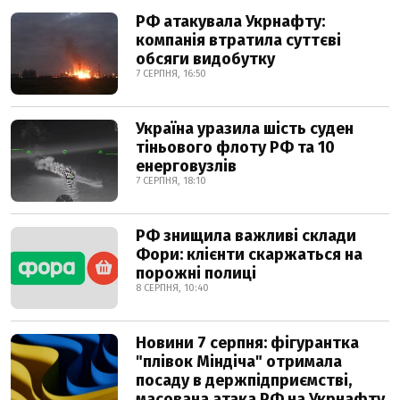
РФ атакувала Укрнафту:
компанія втратила суттєві
обсяги видобутку
7 СЕРПНЯ, 16:50
Україна уразила шість суден
тіньового флоту РФ та 10
енерговузлів
7 СЕРПНЯ, 18:10
РФ знищила важливі склади
Фори: клієнти скаржаться на
порожні полиці
8 СЕРПНЯ, 10:40
Новини 7 серпня: фігурантка
"плівок Міндіча" отримала
посаду в держпідприємстві,
масована атака РФ на Укрнафту