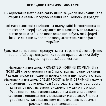
ПРИНЦИПИ І ПРАВИЛА РОБОТИ УП
Використання матеріалів сайту лише за умови посилання (для
інтернет-видань - гіперпосилання) на "Економічну правду".
Всі матеріали, які розміщені на цьому сайті із посиланням на
агентство
"Інтерфакс-Україна"
, не підлягають подальшому
відтворенню та/чи розповсюдженню в будь-якій формі,
інакше як з письмового дозволу агентства "Інтерфакс-
Україна".
Будь-яке копіювання, передрук та відтворення фотографічних
творів та/або аудіовізуальних творів правовласника Getty
Images - суворо забороняється.
Матеріали з плашкою PROMOTED, НОВИНИ КОМПАНІЙ та
ПОЗИЦІЯ є рекламними та публікуються на правах реклами.
Редакція може не поділяти погляди, які в них промотуються.
Матеріали з плашкою СПЕЦПРОЄКТ та ЗА ПІДТРИМКИ також є
рекламними, проте редакція бере участь у підготовці цього
контенту і поділяє думки, висловлені у цих матеріалах.
Редакція не несе відповідальності за факти та оціночні
судження, оприлюднені у рекламних матеріалах. Згідно з
українським законодавством відповідальність за зміст
реклами несе рекламодавець.