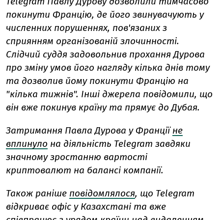
Telegram Павлу Дурову дозволили тимчасово
покинути Францію, де його звинувачують у
численних порушеннях, пов'язаних з
сприянням організованій злочинності.
Слідчий суддя задовольнив прохання Дурова
про зміну умов його нагляду кілька днів тому
та дозволив йому покинути Францію на
"кілька тижнів". Інші джерела повідомили, що
він вже покинув країну та прямує до Дубая.
Затримання Павла Дурова у Франції
не
вплинуло
на діяльність Telegram завдяки
значному зростанню вартості
криптовалют на балансі компанії.
Також раніше
повідомлялося
, що Telegram
відкриває офіс у Казахстані та вже
співпрацює з урядом країни над видаленням