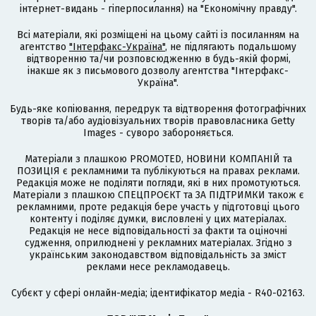
інтернет-видань - гіперпосилання) на "Економічну правду".
Всі матеріали, які розміщені на цьому сайті із посиланням на
агентство
"Інтерфакс-Україна"
, не підлягають подальшому
відтворенню та/чи розповсюдженню в будь-якій формі,
інакше як з письмового дозволу агентства "Інтерфакс-
Україна".
Будь-яке копіювання, передрук та відтворення фотографічних
творів та/або аудіовізуальних творів правовласника Getty
Images - суворо забороняється.
Матеріали з плашкою PROMOTED, НОВИНИ КОМПАНІЙ та
ПОЗИЦІЯ є рекламними та публікуються на правах реклами.
Редакція може не поділяти погляди, які в них промотуються.
Матеріали з плашкою СПЕЦПРОЄКТ та ЗА ПІДТРИМКИ також є
рекламними, проте редакція бере участь у підготовці цього
контенту і поділяє думки, висловлені у цих матеріалах.
Редакція не несе відповідальності за факти та оціночні
судження, оприлюднені у рекламних матеріалах. Згідно з
українським законодавством відповідальність за зміст
реклами несе рекламодавець.
Cубєкт у сфері онлайн-медіа; ідентифікатор медіа - R40-02163.