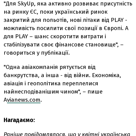
"Для SkyUp, яка активно розвиває присутність
на ринку ЄС, поки український ринок
закритий для польотів, нові літаки від PLAY -
можливість посилити свої позиції в Європі. А
для PLAY – шанс скоротити витрати і
стабілізувати своє фінансове становище", –
говориться у публікації.
"Одна авіакомпанія рятується від
банкрутства, а інша - від війни. Економіка,
авіація і геополітика переплелися
найнесподіванішим чином", – пише
А
vianews.com
.
Нагадаємо:
Раніше
повідомлялося
, що у квітні українська