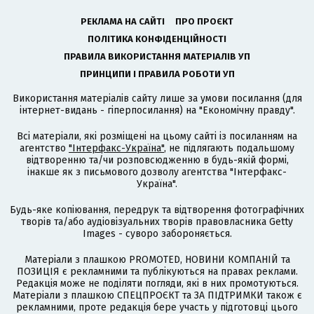
РЕКЛАМА НА САЙТІ
ПРО ПРОЄКТ
ПОЛІТИКА КОНФІДЕНЦІЙНОСТІ
ПРАВИЛА ВИКОРИСТАННЯ МАТЕРІАЛІВ УП
ПРИНЦИПИ І ПРАВИЛА РОБОТИ УП
Використання матеріалів сайту лише за умови посилання (для
інтернет-видань - гіперпосилання) на "Економічну правду".
Всі матеріали, які розміщені на цьому сайті із посиланням на
агентство
"Інтерфакс-Україна"
, не підлягають подальшому
відтворенню та/чи розповсюдженню в будь-якій формі,
інакше як з письмового дозволу агентства "Інтерфакс-
Україна".
Будь-яке копіювання, передрук та відтворення фотографічних
творів та/або аудіовізуальних творів правовласника Getty
Images - суворо забороняється.
Матеріали з плашкою PROMOTED, НОВИНИ КОМПАНІЙ та
ПОЗИЦІЯ є рекламними та публікуються на правах реклами.
Редакція може не поділяти погляди, які в них промотуються.
Матеріали з плашкою СПЕЦПРОЄКТ та ЗА ПІДТРИМКИ також є
рекламними, проте редакція бере участь у підготовці цього