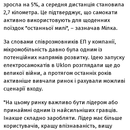
зросла на 5%, а середня дистанція становила
2,7 кілометра. Це підтверджує, що самокати
активно використовують для щоденних
поїздок "останньої милі", – зазначав Мілка.
За словами співрозмовників ЕП у компанії,
мікромобільність давно була одним із
потенційних напрямів розвитку. Ідею запуску
електросамокатів в Uklon розглядали ще до
великої війни, а протягом останніх років
активніше вивчали ринок і рахували можливі
сценарії входу.
"На цьому ринку важливо бути лідером або
принаймні одним із найсильніших гравців.
Інакше складно заробляти. Лідер має більше
користувачів, кращу впізнаваність, вищу