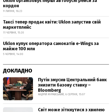
Uklon організовує перші автобусні рейси за
кордон
9 ЛИПНЯ, 16:23
Таксі тепер продає квіти: Uklon запустив свій
маркетплейс
11 ЧЕРВНЯ, 15:20
Uklon купує оператора самокатів e-Wings за
майже 100 млн
5 ЧЕРВНЯ, 14:00
ДОКЛАДНО
Путін змусив Центральний банк
знизити базову ставку –
Bloomberg
АНДРІЙ МУРАВСЬКИЙ, 6 СЕРПНЯ, 15:07
Світ може зіткнутися з хвилею