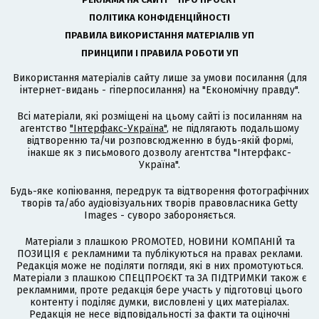
ПОЛІТИКА КОНФІДЕНЦІЙНОСТІ
ПРАВИЛА ВИКОРИСТАННЯ МАТЕРІАЛІВ УП
ПРИНЦИПИ І ПРАВИЛА РОБОТИ УП
Використання матеріалів сайту лише за умови посилання (для
інтернет-видань - гіперпосилання) на "Економічну правду".
Всі матеріали, які розміщені на цьому сайті із посиланням на
агентство
"Інтерфакс-Україна"
, не підлягають подальшому
відтворенню та/чи розповсюдженню в будь-якій формі,
інакше як з письмового дозволу агентства "Інтерфакс-
Україна".
Будь-яке копіювання, передрук та відтворення фотографічних
творів та/або аудіовізуальних творів правовласника Getty
Images - суворо забороняється.
Матеріали з плашкою PROMOTED, НОВИНИ КОМПАНІЙ та
ПОЗИЦІЯ є рекламними та публікуються на правах реклами.
Редакція може не поділяти погляди, які в них промотуються.
Матеріали з плашкою СПЕЦПРОЄКТ та ЗА ПІДТРИМКИ також є
рекламними, проте редакція бере участь у підготовці цього
контенту і поділяє думки, висловлені у цих матеріалах.
Редакція не несе відповідальності за факти та оціночні