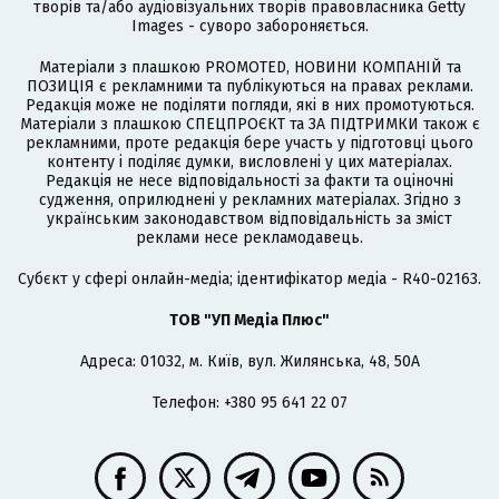
творів та/або аудіовізуальних творів правовласника Getty
Images - суворо забороняється.
Матеріали з плашкою PROMOTED, НОВИНИ КОМПАНІЙ та
ПОЗИЦІЯ є рекламними та публікуються на правах реклами.
Редакція може не поділяти погляди, які в них промотуються.
Матеріали з плашкою СПЕЦПРОЄКТ та ЗА ПІДТРИМКИ також є
рекламними, проте редакція бере участь у підготовці цього
контенту і поділяє думки, висловлені у цих матеріалах.
Редакція не несе відповідальності за факти та оціночні
судження, оприлюднені у рекламних матеріалах. Згідно з
українським законодавством відповідальність за зміст
реклами несе рекламодавець.
Cубєкт у сфері онлайн-медіа; ідентифікатор медіа - R40-02163.
ТОВ "УП Медіа Плюс"
Адреса: 01032, м. Київ, вул. Жилянська, 48, 50А
Телефон: +380 95 641 22 07