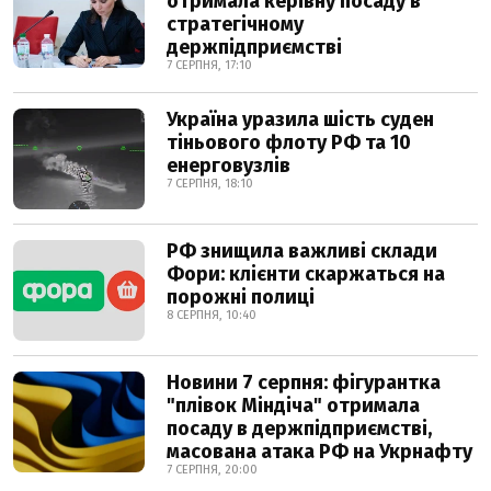
отримала керівну посаду в
стратегічному
держпідприємстві
7 СЕРПНЯ, 17:10
Україна уразила шість суден
тіньового флоту РФ та 10
енерговузлів
7 СЕРПНЯ, 18:10
РФ знищила важливі склади
Фори: клієнти скаржаться на
порожні полиці
8 СЕРПНЯ, 10:40
Новини 7 серпня: фігурантка
"плівок Міндіча" отримала
посаду в держпідприємстві,
масована атака РФ на Укрнафту
7 СЕРПНЯ, 20:00