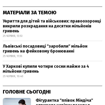
МАТЕРІАЛИ ЗА ТЕМОЮ
Укриття для дітей та військових: правоохоронці
викрили розкрадання на десятки мільйонів
гривень
25 ЧЕРВНЯ, 13:53
Львівські посадовиці "заробили" мільйон
гривень на фейковому бронюванні
25 ЧЕРВНЯ, 11:55
У Харкові купили чотири сосни майже за 4
мільйони гривень
25 ЧЕРВНЯ, 10:40
ГОЛОВНЕ СЬОГОДНІ
Фігурантка "плівок Міндіча"