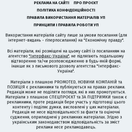
РЕКЛАМА НА САЙТІ
ПРО ПРОЄКТ
ПОЛІТИКА КОНФІДЕНЦІЙНОСТІ
ПРАВИЛА ВИКОРИСТАННЯ МАТЕРІАЛІВ УП
ПРИНЦИПИ І ПРАВИЛА РОБОТИ УП
Використання матеріалів сайту лише за умови посилання (для
інтернет-видань - гіперпосилання) на "Економічну правду".
Всі матеріали, які розміщені на цьому сайті із посиланням на
агентство
"Інтерфакс-Україна"
, не підлягають подальшому
відтворенню та/чи розповсюдженню в будь-якій формі,
інакше як з письмового дозволу агентства "Інтерфакс-
Україна".
Матеріали з плашкою PROMOTED, НОВИНИ КОМПАНІЙ та
ПОЗИЦІЯ є рекламними та публікуються на правах реклами.
Редакція може не поділяти погляди, які в них промотуються.
Матеріали з плашкою СПЕЦПРОЄКТ та ЗА ПІДТРИМКИ також є
рекламними, проте редакція бере участь у підготовці цього
контенту і поділяє думки, висловлені у цих матеріалах.
Редакція не несе відповідальності за факти та оціночні
судження, оприлюднені у рекламних матеріалах. Згідно з
українським законодавством відповідальність за зміст
реклами несе рекламодавець.