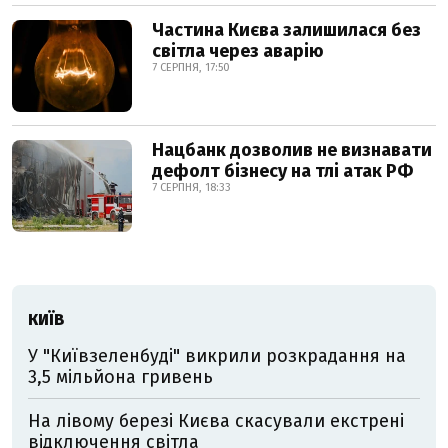
Частина Києва залишилася без
світла через аварію
7 СЕРПНЯ, 17:50
Нацбанк дозволив не визнавати
дефолт бізнесу на тлі атак РФ
7 СЕРПНЯ, 18:33
КИЇВ
У "Київзеленбуді" викрили розкрадання на
3,5 мільйона гривень
На лівому березі Києва скасували екстрені
відключення світла