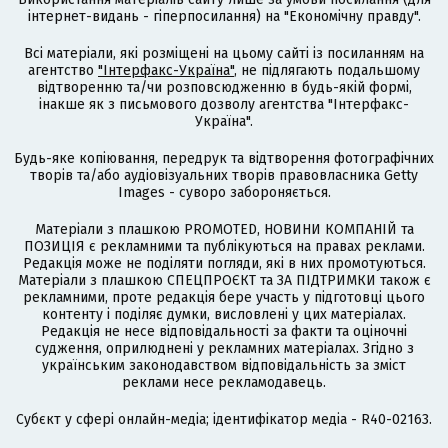
інтернет-видань - гіперпосилання) на "Економічну правду".
Всі матеріали, які розміщені на цьому сайті із посиланням на
агентство
"Інтерфакс-Україна"
, не підлягають подальшому
відтворенню та/чи розповсюдженню в будь-якій формі,
інакше як з письмового дозволу агентства "Інтерфакс-
Україна".
Будь-яке копіювання, передрук та відтворення фотографічних
творів та/або аудіовізуальних творів правовласника Getty
Images - суворо забороняється.
Матеріали з плашкою PROMOTED, НОВИНИ КОМПАНІЙ та
ПОЗИЦІЯ є рекламними та публікуються на правах реклами.
Редакція може не поділяти погляди, які в них промотуються.
Матеріали з плашкою СПЕЦПРОЄКТ та ЗА ПІДТРИМКИ також є
рекламними, проте редакція бере участь у підготовці цього
контенту і поділяє думки, висловлені у цих матеріалах.
Редакція не несе відповідальності за факти та оціночні
судження, оприлюднені у рекламних матеріалах. Згідно з
українським законодавством відповідальність за зміст
реклами несе рекламодавець.
Cубєкт у сфері онлайн-медіа; ідентифікатор медіа - R40-02163.