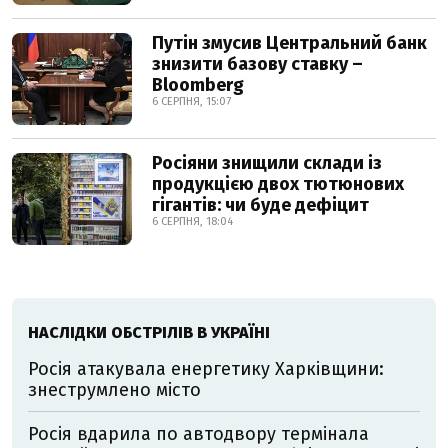
Путін змусив Центральний банк
знизити базову ставку –
Bloomberg
6 СЕРПНЯ, 15:07
Росіяни знищили склади із
продукцією двох тютюнових
гігантів: чи буде дефіцит
6 СЕРПНЯ, 18:04
НАСЛІДКИ ОБСТРІЛІВ В УКРАЇНІ
Росія атакувала енергетику Харківщини:
знеструмлено місто
Росія вдарила по автодвору термінала