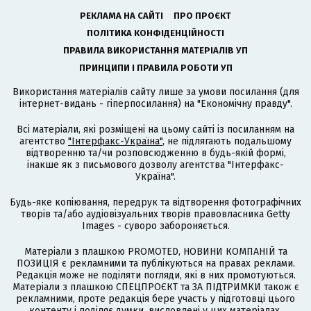
РЕКЛАМА НА САЙТІ
ПРО ПРОЄКТ
ПОЛІТИКА КОНФІДЕНЦІЙНОСТІ
ПРАВИЛА ВИКОРИСТАННЯ МАТЕРІАЛІВ УП
ПРИНЦИПИ І ПРАВИЛА РОБОТИ УП
Використання матеріалів сайту лише за умови посилання (для
інтернет-видань - гіперпосилання) на "Економічну правду".
Всі матеріали, які розміщені на цьому сайті із посиланням на
агентство
"Інтерфакс-Україна"
, не підлягають подальшому
відтворенню та/чи розповсюдженню в будь-якій формі,
інакше як з письмового дозволу агентства "Інтерфакс-
Україна".
Будь-яке копіювання, передрук та відтворення фотографічних
творів та/або аудіовізуальних творів правовласника Getty
Images - суворо забороняється.
Матеріали з плашкою PROMOTED, НОВИНИ КОМПАНІЙ та
ПОЗИЦІЯ є рекламними та публікуються на правах реклами.
Редакція може не поділяти погляди, які в них промотуються.
Матеріали з плашкою СПЕЦПРОЄКТ та ЗА ПІДТРИМКИ також є
рекламними, проте редакція бере участь у підготовці цього
контенту і поділяє думки, висловлені у цих матеріалах.