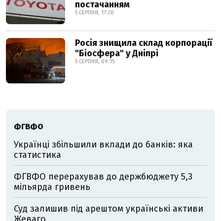
постачанням
5 СЕРПНЯ, 17:20
Росія знищила склад корпорації
"Біосфера" у Дніпрі
5 СЕРПНЯ, 09:15
ФГВФО
Українці збільшили вклади до банків: яка
статистика
ФГВФО перерахував до держбюджету 5,3
мільярда гривень
Суд залишив під арештом українські активи
Жеваго