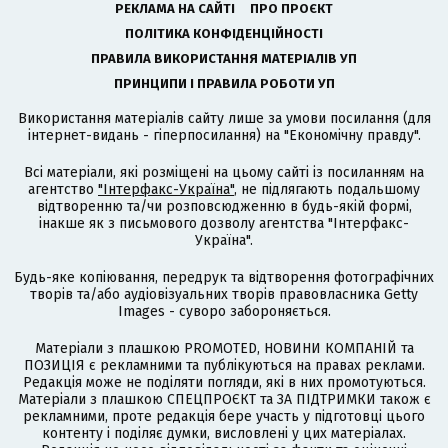
РЕКЛАМА НА САЙТІ
ПРО ПРОЄКТ
ПОЛІТИКА КОНФІДЕНЦІЙНОСТІ
ПРАВИЛА ВИКОРИСТАННЯ МАТЕРІАЛІВ УП
ПРИНЦИПИ І ПРАВИЛА РОБОТИ УП
Використання матеріалів сайту лише за умови посилання (для
інтернет-видань - гіперпосилання) на "Економічну правду".
Всі матеріали, які розміщені на цьому сайті із посиланням на
агентство
"Інтерфакс-Україна"
, не підлягають подальшому
відтворенню та/чи розповсюдженню в будь-якій формі,
інакше як з письмового дозволу агентства "Інтерфакс-
Україна".
Будь-яке копіювання, передрук та відтворення фотографічних
творів та/або аудіовізуальних творів правовласника Getty
Images - суворо забороняється.
Матеріали з плашкою PROMOTED, НОВИНИ КОМПАНІЙ та
ПОЗИЦІЯ є рекламними та публікуються на правах реклами.
Редакція може не поділяти погляди, які в них промотуються.
Матеріали з плашкою СПЕЦПРОЄКТ та ЗА ПІДТРИМКИ також є
рекламними, проте редакція бере участь у підготовці цього
контенту і поділяє думки, висловлені у цих матеріалах.