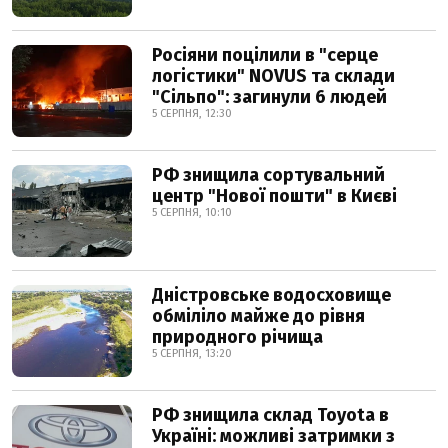
Росіяни поцілили в "серце
логістики" NOVUS та склади
"Сільпо": загинули 6 людей
5 СЕРПНЯ, 12:30
РФ знищила сортувальний
центр "Нової пошти" в Києві
5 СЕРПНЯ, 10:10
Дністровське водосховище
обміліло майже до рівня
природного річища
5 СЕРПНЯ, 13:20
РФ знищила склад Toyota в
Україні: можливі затримки з