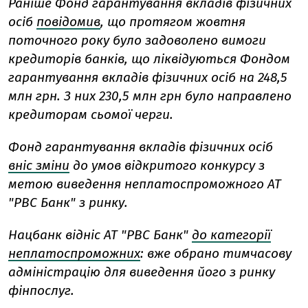
Раніше Фонд гарантування вкладів фізичних
осіб
повідомив
, що протягом жовтня
поточного року було задоволено вимоги
кредиторів банків, що ліквідуються Фондом
гарантування вкладів фізичних осіб на 248,5
млн грн. З них 230,5 млн грн було направлено
кредиторам сьомої черги.
Фонд гарантування вкладів фізичних осіб
вніс зміни
до умов відкритого конкурсу з
метою виведення неплатоспроможного АТ
"РВС Банк" з ринку.
Нацбанк відніс АТ "РВС Банк"
до категорії
неплатоспроможних
: вже обрано тимчасову
адміністрацію для виведення його з ринку
фінпослуг.