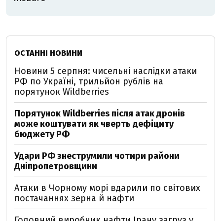
ОСТАННІ НОВИНИ
Новини 5 серпня: чисельні наслідки атаки
РФ по Україні, трильйон рублів на
порятунок Wildberries
Порятунок Wildberries після атак дронів
може коштувати як чверть дефіциту
бюджету РФ
Удари РФ знеструмили чотири райони
Дніпропетровщини
Атаки в Чорному морі вдарили по світових
постачаннях зерна й нафти
Головний виробник нафти Ірану загруз у