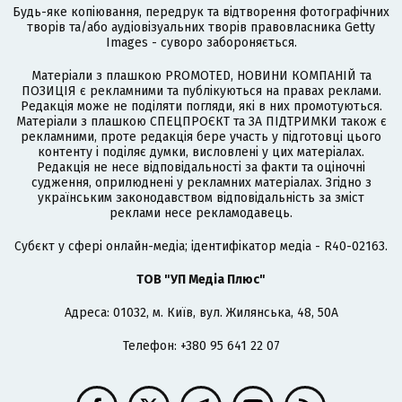
Будь-яке копіювання, передрук та відтворення фотографічних
творів та/або аудіовізуальних творів правовласника Getty
Images - суворо забороняється.
Матеріали з плашкою PROMOTED, НОВИНИ КОМПАНІЙ та
ПОЗИЦІЯ є рекламними та публікуються на правах реклами.
Редакція може не поділяти погляди, які в них промотуються.
Матеріали з плашкою СПЕЦПРОЄКТ та ЗА ПІДТРИМКИ також є
рекламними, проте редакція бере участь у підготовці цього
контенту і поділяє думки, висловлені у цих матеріалах.
Редакція не несе відповідальності за факти та оціночні
судження, оприлюднені у рекламних матеріалах. Згідно з
українським законодавством відповідальність за зміст
реклами несе рекламодавець.
Cубєкт у сфері онлайн-медіа; ідентифікатор медіа - R40-02163.
ТОВ "УП Медіа Плюс"
Адреса: 01032, м. Київ, вул. Жилянська, 48, 50А
Телефон: +380 95 641 22 07