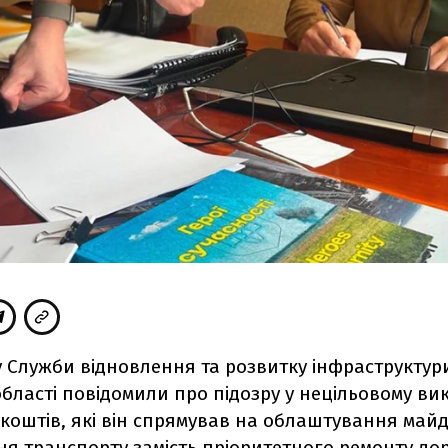
 Служби відновлення та розвитку інфраструктур
області повідомили про підозру у нецільовому ви
коштів, які він спрямував на облаштування май
я транспорту замість пріоритетного ремонту дор