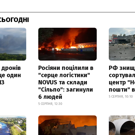
СЬОГОДНІ
 дронів
Росіяни поцілили в
РФ знищ
ще один
"серце логістики"
сортува
ПЗ
NOVUS та склади
центр "Н
"Сільпо": загинули
пошти" в
6 людей
5 СЕРПНЯ, 10:10
5 СЕРПНЯ, 12:30