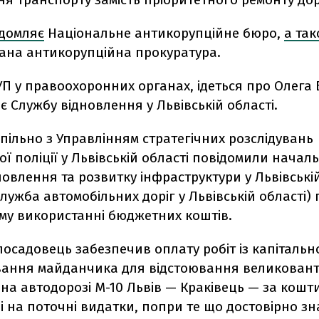
ідомляє
Національне антикорупційне бюро,
а та
вана антикорупційна прокуратура.
П у правоохоронних органах, ідеться про Олега 
 Службу відновлення у Львівській області.
спільно з Управлінням стратегічних розслідувань
ї поліції у Львівській області повідомили начал
овлення та розвитку інфраструктури у Львівській
лужба автомобільних доріг у Львівській області) 
ому використанні бюджетних коштів.
 посадовець забезпечив оплату робіт із капіталь
ання майданчика для відстоювання великован
на автодорозі М-10 Львів — Краківець — за кошти
 на поточні видатки, попри те що достовірно зн