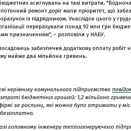
 бюджетних асигнувань на такі витрати. "Водноч
 поточний ремонт доріг мали пріоритет, що забе
рахунок із підрядником. Унаслідок цього у грудн
рганізації перерахували понад 92 млн грн бюдже
вим призначенням", – розповіли у НАБУ.
 посадовець забезпечив додаткову оплату робіт 
суму майже два мільйона гривень.
єві керівнику комунального підприємства
повідо
озтраті бюджетних грошей: 1,2 мільйона гривен
ірмі за рослини, які можна було отримати у мі
 безоплатно.
Розі головному інженеру теплогенеруючого підп