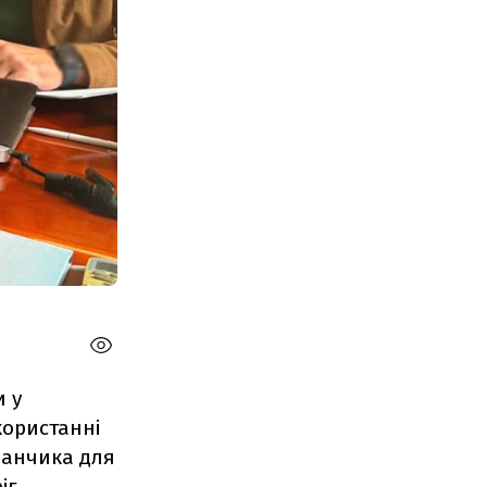
и у
користанні
данчика для
іг.