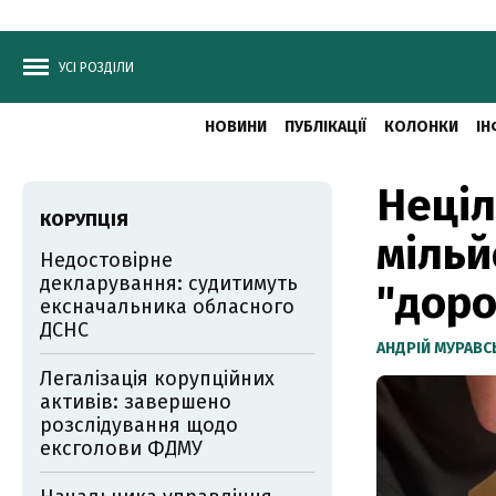
УСІ РОЗДІЛИ
НОВИНИ
ПУБЛІКАЦІЇ
КОЛОНКИ
ІН
Неціл
КОРУПЦІЯ
мільй
Недостовірне
декларування: судитимуть
"доро
ексначальника обласного
ДСНС
АНДРІЙ МУРАВ
Легалізація корупційних
активів: завершено
розслідування щодо
ексголови ФДМУ