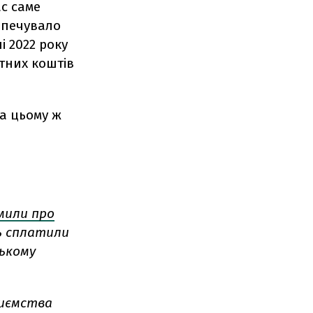
ас саме
зпечувало
і 2022 року
тних коштів
на цьому ж
мили про
ь сплатили
ському
риємства