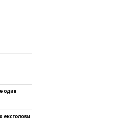
ще один
до ексголови