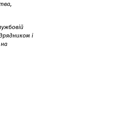
ства,
лужбовій
дрядником і
 на