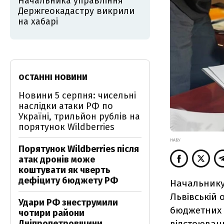
Начальника управління
Держгеокадастру викрили
на хабарі
ОСТАННІ НОВИНИ
Новини 5 серпня: чисельні
наслідки атаки РФ по
Україні, трильйон рублів на
порятунок Wildberries
НАБУ
Порятунок Wildberries після
атак дронів може
коштувати як чверть
дефіциту бюджету РФ
Начальнику
Львівській 
Удари РФ знеструмили
бюджетних 
чотири райони
відстоюванн
Дніпропетровщини