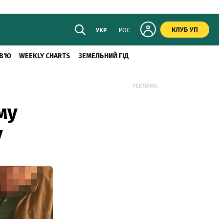
КЛУБ УП
УКР
РОС
В'Ю
WEEKLY CHARTS
ЗЕМЕЛЬНИЙ ГІД
РЕКЛАМА:
му
у