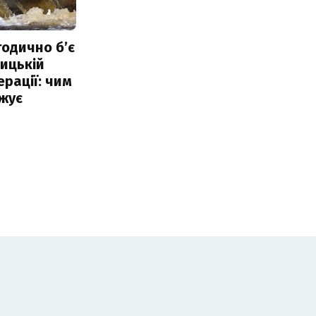
тодично б’є
ицькій
ерації: чим
жує