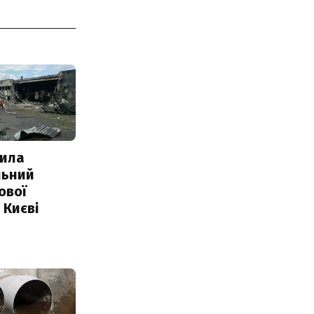
ила
льний
ової
 Києві