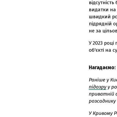
відсутність
видатки на
швидкий роз
підрядній о
не за цільо
У 2023 році
об'єкті на 
Нагадаємо:
Раніше у Ки
підозру
у р
приватній ф
розсаднику
У Кривому 