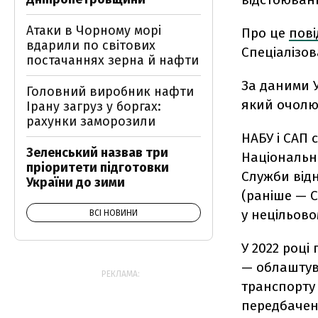
Атаки в Чорному морі
Про це
пов
вдарили по світових
Спеціалізо
постачаннях зерна й нафти
За даними У
Головний виробник нафти
який очолює
Ірану загруз у боргах:
рахунки заморозили
НАБУ і САП 
Зеленський назвав три
Національно
пріоритети підготовки
Служби відн
України до зими
(раніше — С
у нецільов
ВСІ НОВИНИ
У 2022 році
— облаштув
РЕКЛАМА:
транспорту 
передбачені