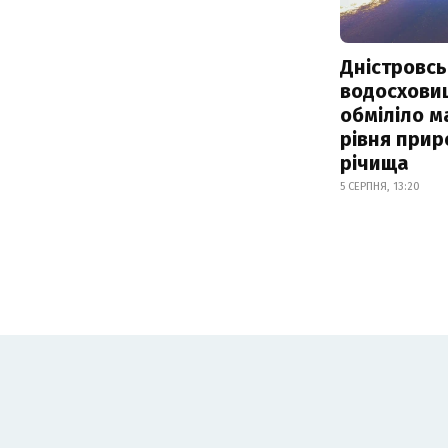
Дністровсь
водосхови
обміліло м
рівня при
річища
5 СЕРПНЯ, 13:20