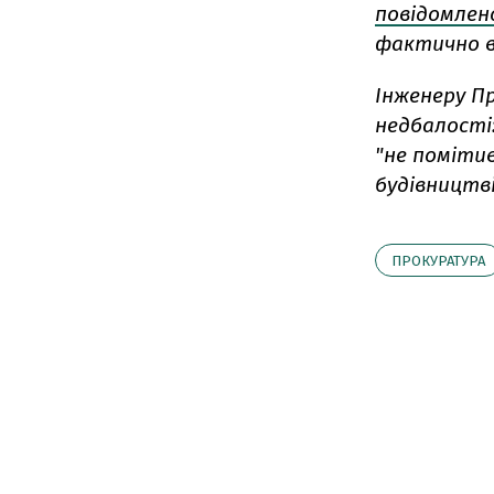
повідомлено
фактично в
Інженеру Пр
недбалості:
"не поміти
будівництві
ПРОКУРАТУРА