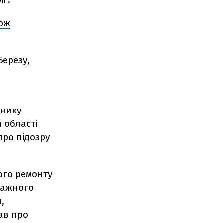
кож
Березу,
ьнику
 області
про підозру
ного ремонту
тажного
,
ав про