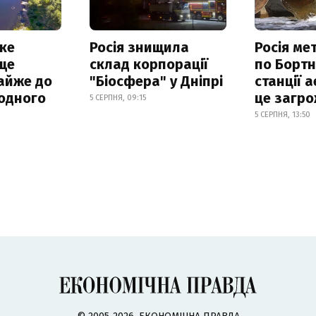
ке
Росія знищила
Росія ме
ще
склад корпорації
по Бортн
айже до
"Біосфера" у Дніпрі
станції а
родного
це загро
5 СЕРПНЯ, 09:15
5 СЕРПНЯ, 13:50