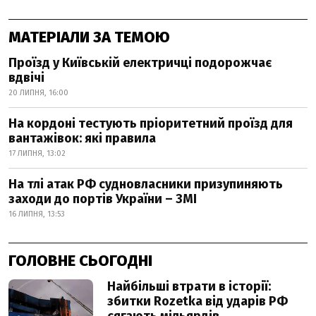
МАТЕРІАЛИ ЗА ТЕМОЮ
Проїзд у Київській електричці подорожчає
вдвічі
20 ЛИПНЯ, 16:00
На кордоні тестують пріоритетний проїзд для
вантажівок: які правила
17 ЛИПНЯ, 13:02
На тлі атак РФ судновласники призупиняють
заходи до портів України – ЗМІ
16 ЛИПНЯ, 13:53
ГОЛОВНЕ СЬОГОДНІ
Найбільші втрати в історії:
збитки Rozetka від ударів РФ