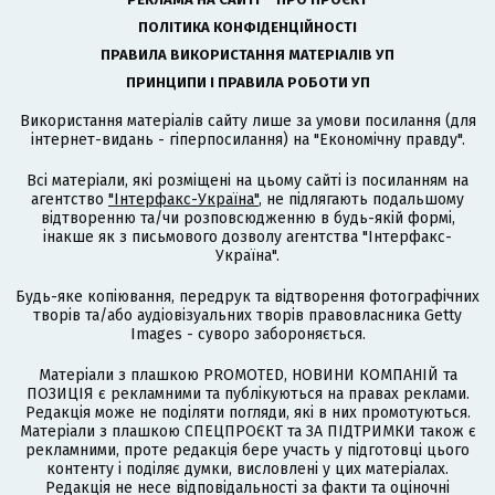
ПОЛІТИКА КОНФІДЕНЦІЙНОСТІ
ПРАВИЛА ВИКОРИСТАННЯ МАТЕРІАЛІВ УП
ПРИНЦИПИ І ПРАВИЛА РОБОТИ УП
Використання матеріалів сайту лише за умови посилання (для
інтернет-видань - гіперпосилання) на "Економічну правду".
Всі матеріали, які розміщені на цьому сайті із посиланням на
агентство
"Інтерфакс-Україна"
, не підлягають подальшому
відтворенню та/чи розповсюдженню в будь-якій формі,
інакше як з письмового дозволу агентства "Інтерфакс-
Україна".
Будь-яке копіювання, передрук та відтворення фотографічних
творів та/або аудіовізуальних творів правовласника Getty
Images - суворо забороняється.
Матеріали з плашкою PROMOTED, НОВИНИ КОМПАНІЙ та
ПОЗИЦІЯ є рекламними та публікуються на правах реклами.
Редакція може не поділяти погляди, які в них промотуються.
Матеріали з плашкою СПЕЦПРОЄКТ та ЗА ПІДТРИМКИ також є
рекламними, проте редакція бере участь у підготовці цього
контенту і поділяє думки, висловлені у цих матеріалах.
Редакція не несе відповідальності за факти та оціночні