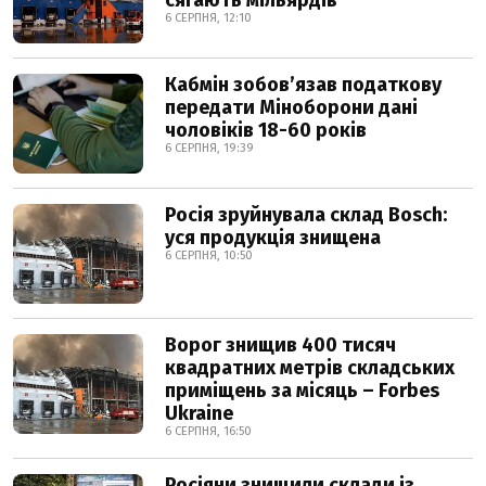
сягають мільярдів
6 СЕРПНЯ, 12:10
Кабмін зобовʼязав податкову
передати Міноборони дані
чоловіків 18-60 років
6 СЕРПНЯ, 19:39
Росія зруйнувала склад Bosch:
уся продукція знищена
6 СЕРПНЯ, 10:50
Ворог знищив 400 тисяч
квадратних метрів складських
приміщень за місяць – Forbes
Ukraine
6 СЕРПНЯ, 16:50
Росіяни знищили склади із