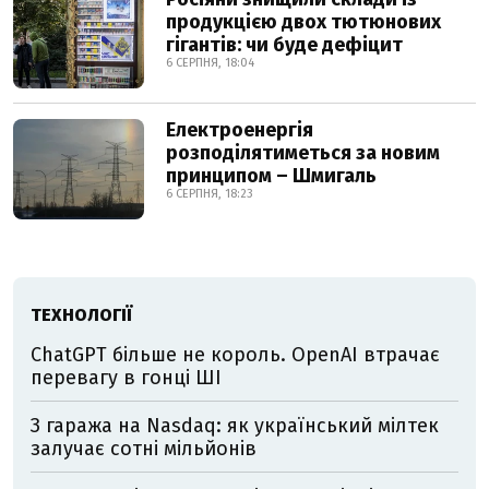
продукцією двох тютюнових
гігантів: чи буде дефіцит
6 СЕРПНЯ, 18:04
Електроенергія
розподілятиметься за новим
принципом – Шмигаль
6 СЕРПНЯ, 18:23
ТЕХНОЛОГІЇ
ChatGPT більше не король. OpenAI втрачає
перевагу в гонці ШІ
З гаража на Nasdaq: як український мілтек
залучає сотні мільйонів