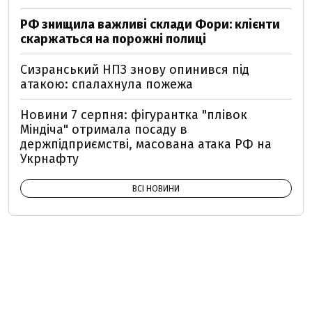
РФ знищила важливі склади Фори: клієнти
скаржаться на порожні полиці
Сизранський НПЗ знову опинився під
атакою: спалахнула пожежа
Новини 7 серпня: фігурантка "плівок
Міндіча" отримала посаду в
держпідприємстві, масована атака РФ на
Укрнафту
ВСІ НОВИНИ