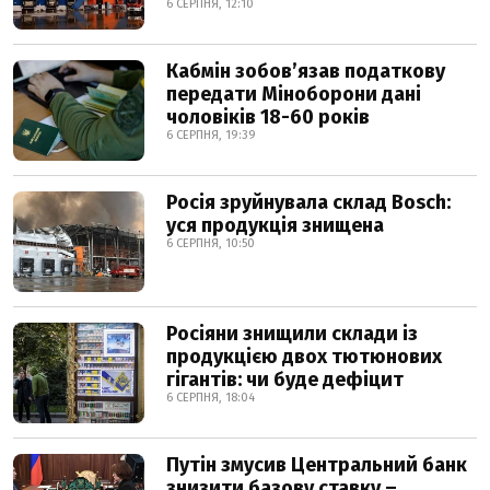
6 СЕРПНЯ, 12:10
Кабмін зобовʼязав податкову
передати Міноборони дані
чоловіків 18-60 років
6 СЕРПНЯ, 19:39
Росія зруйнувала склад Bosch:
уся продукція знищена
6 СЕРПНЯ, 10:50
Росіяни знищили склади із
продукцією двох тютюнових
гігантів: чи буде дефіцит
6 СЕРПНЯ, 18:04
Путін змусив Центральний банк
знизити базову ставку –