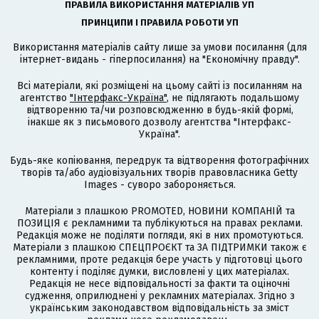
ПРАВИЛА ВИКОРИСТАННЯ МАТЕРІАЛІВ УП
ПРИНЦИПИ І ПРАВИЛА РОБОТИ УП
Використання матеріалів сайту лише за умови посилання (для
інтернет-видань - гіперпосилання) на "Економічну правду".
Всі матеріали, які розміщені на цьому сайті із посиланням на
агентство
"Інтерфакс-Україна"
, не підлягають подальшому
відтворенню та/чи розповсюдженню в будь-якій формі,
інакше як з письмового дозволу агентства "Інтерфакс-
Україна".
Будь-яке копіювання, передрук та відтворення фотографічних
творів та/або аудіовізуальних творів правовласника Getty
Images - суворо забороняється.
Матеріали з плашкою PROMOTED, НОВИНИ КОМПАНІЙ та
ПОЗИЦІЯ є рекламними та публікуються на правах реклами.
Редакція може не поділяти погляди, які в них промотуються.
Матеріали з плашкою СПЕЦПРОЄКТ та ЗА ПІДТРИМКИ також є
рекламними, проте редакція бере участь у підготовці цього
контенту і поділяє думки, висловлені у цих матеріалах.
Редакція не несе відповідальності за факти та оціночні
судження, оприлюднені у рекламних матеріалах. Згідно з
українським законодавством відповідальність за зміст